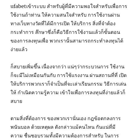
ufabetเข้าระบบ สำหรับผู้ที่มีความพอใจสำหรับเพื่อการ
ใช้งานถ้าท่าน ให้ความสนใจสำหรับ การใช้งานผ่าน
ทางเว็บทางวัดที่ได้มีการเปิด ให้บริการ สิ่งที่จำต้อง
กระทำการ ส๊กษาซึ่งก็คือวิธีการใช้งานแล้วก็ขั้นตอน
ของการลงทุนเพื่อ พวกเรานั้นสามารถกระทำลงทุนได้
ง่ายแล้ว
ก็สบายเพิ่มขึ้น เนื่องจากว่า แน่ๆว่ากระบวนการ ใช้งาน
ก็จะมีไม่เหมือนกันกับ การใช้แรงงาน ผ่านสถานที่ที่ เปิด
ให้บริการพวกเราก็จำเป็นที่จะเล่าเรียนกรรม วิธีการเล่น
ให้ กำเนิดความรู้ความ เข้าใจเพื่อการลงทุนที่ง่ายแล้วก็
สบาย
ตามสิ่งที่ต้องการ ของพวกเรานั่นเอง กฎข้อตกลงการ
พนันบอล ด้วยเหตุผล ดังกล่าวแม้คนไหน กันแน่ที่มี
ความ ชื่นชอบรวมทั้งมีความต้องการสำหรับ ในการ