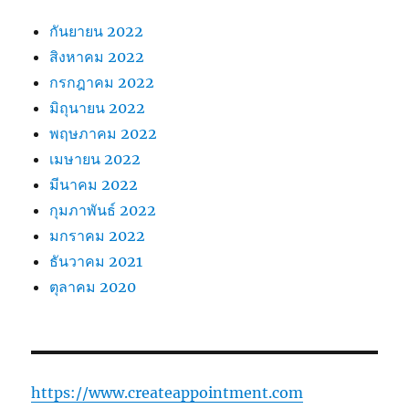
กันยายน 2022
สิงหาคม 2022
กรกฎาคม 2022
มิถุนายน 2022
พฤษภาคม 2022
เมษายน 2022
มีนาคม 2022
กุมภาพันธ์ 2022
มกราคม 2022
ธันวาคม 2021
ตุลาคม 2020
https://www.createappointment.com