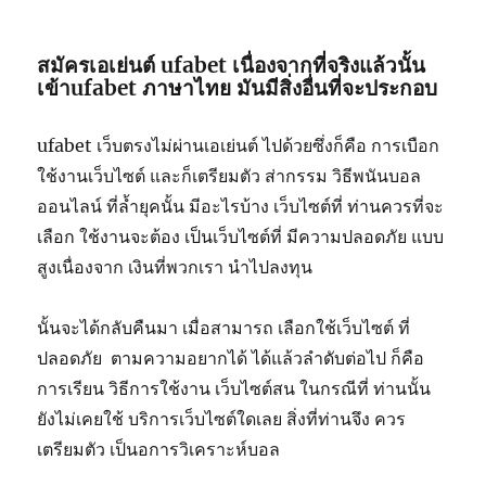
สมัครเอเย่นต์ ufabet เนื่องจากที่จริงแล้วนั้น
เข้าufabet ภาษาไทย มันมีสิ่งอื่นที่จะประกอบ
ufabet เว็บตรงไม่ผ่านเอเย่นต์ ไปด้วยซึ่งก็คือ การเบือก
ใช้งานเว็บไซต์ และก็เตรียมตัว ส่ากรรม วิธีพนันบอล
ออนไลน์ ที่ล้ำยุคนั้น มีอะไรบ้าง เว็บไซต์ที่ ท่านควรที่จะ
เลือก ใช้งานจะต้อง เป็นเว็บไซต์ที่ มีความปลอดภัย แบบ
สูงเนื่องจาก เงินที่พวกเรา นำไปลงทุน
นั้นจะได้กลับคืนมา เมื่อสามารถ เลือกใช้เว็บไซต์ ที่
ปลอดภัย ตามความอยากได้ ได้แล้วลำดับต่อไป ก็คือ
การเรียน วิธีการใช้งาน เว็บไซต์สน ในกรณีที่ ท่านนั้น
ยังไม่เคยใช้ บริการเว็บไซต์ใดเลย สิ่งที่ท่านจึง ควร
เตรียมตัว เป็นอการวิเคราะห์บอล