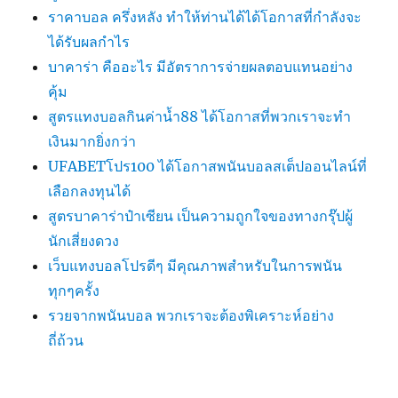
ราคาบอล ครึ่งหลัง ทำให้ท่านได้ได้โอกาสที่กำลังจะ
ได้รับผลกำไร
บาคาร่า คืออะไร มีอัตราการจ่ายผลตอบแทนอย่าง
คุ้ม
สูตรแทงบอลกินค่าน้ำ88 ได้โอกาสที่พวกเราจะทำ
เงินมากยิ่งกว่า
UFABETโปร100 ได้โอกาสพนันบอลสเต็ปออนไลน์ที่
เลือกลงทุนได้
สูตรบาคาร่าป๋าเซียน เป็นความถูกใจของทางกรุ๊ปผู้
นักเสี่ยงดวง
เว็บแทงบอลโปรดีๆ มีคุณภาพสำหรับในการพนัน
ทุกๆครั้ง
รวยจากพนันบอล พวกเราจะต้องพิเคราะห์อย่าง
ถี่ถ้วน