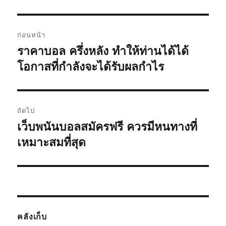
เมนู
ก่อนหน้า
นำทาง
ราคาบอล ครึ่งหลัง ทำให้ท่านได้ได้
เรื่อง
ก่อน
โอกาสที่กำลังจะได้รับผลกำไร
เรื่อง
หน้า:
ถัดไป
เว็บพนันบอลสมัครฟรี ควรมีหนทางที่
เรื่อง
ต่อ
เหมาะสมที่สุด
ไป:
คลังเก็บ