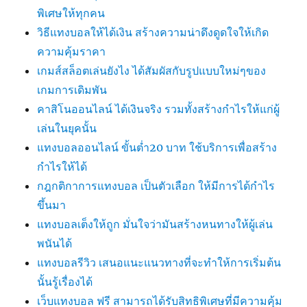
พิเศษให้ทุกคน
วิธีแทงบอลให้ได้เงิน สร้างความน่าดึงดูดใจให้เกิด
ความคุ้มราคา
เกมส์สล็อตเล่นยังไง ได้สัมผัสกับรูปแบบใหม่ๆของ
เกมการเดิมพัน
คาสิโนออนไลน์ ได้เงินจริง รวมทั้งสร้างกำไรให้แก่ผู้
เล่นในยุคนั้น
แทงบอลออนไลน์ ขั้นต่ำ20 บาท ใช้บริการเพื่อสร้าง
กำไรให้ได้
กฎกติกาการแทงบอล เป็นตัวเลือก ให้มีการได้กำไร
ขึ้นมา
แทงบอลเต็งให้ถูก มั่นใจว่ามันสร้างหนทางให้ผู้เล่น
พนันได้
แทงบอลรีวิว เสนอแนะแนวทางที่จะทำให้การเริ่มต้น
นั้นรู้เรื่องได้
เว็บแทงบอล ฟรี สามารถได้รับสิทธิพิเศษที่มีความคุ้ม