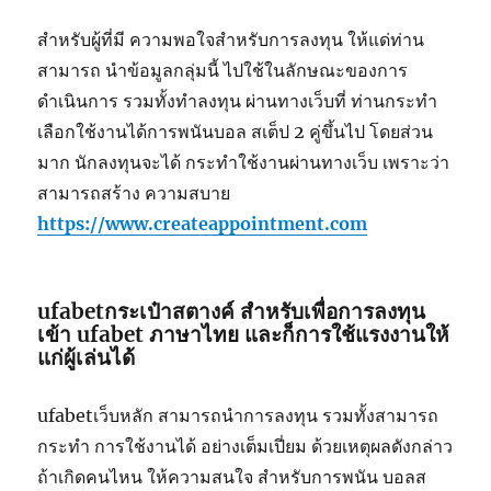
สำหรับผู้ที่มี ความพอใจสำหรับการลงทุน ให้แด่ท่าน
สามารถ นำข้อมูลกลุ่มนี้ ไปใช้ในลักษณะของการ
ดำเนินการ รวมทั้งทำลงทุน ผ่านทางเว็บที่ ท่านกระทำ
เลือกใช้งานได้การพนันบอล สเต็ป 2 คู่ขึ้นไป โดยส่วน
มาก นักลงทุนจะได้ กระทำใช้งานผ่านทางเว็บ เพราะว่า
สามารถสร้าง ความสบาย
https://www.createappointment.com
ufabetกระเป๋าสตางค์ สำหรับเพื่อการลงทุน
เข้า ufabet ภาษาไทย และก็การใช้แรงงานให้
แก่ผู้เล่นได้
ufabetเว็บหลัก สามารถนำการลงทุน รวมทั้งสามารถ
กระทำ การใช้งานได้ อย่างเต็มเปี่ยม ด้วยเหตุผลดังกล่าว
ถ้าเกิดคนไหน ให้ความสนใจ สำหรับการพนัน บอลส