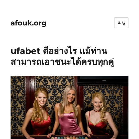
afouk.org
เมนู
ufabet ดีอย่างไร แม้ท่าน
สามารถเอาชนะได้ครบทุกคู่