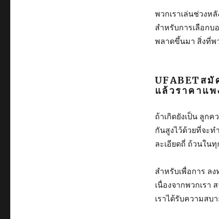
พวกเราเล่นช่วงหลัง
สำหรับการเลือกบอล
พลาดขึ้นมา สิ่งที่
UFABETสมัคร
แล้วราคาแพง
ถ้าเกิดยังเป็น ลูกค
กันสูงไว้ด้วยที่จ
ละเอียดถี่ ถ้วนในท
สำหรับเพื่อการ ลง
เนื่องจากพวกเรา สา
เราได้รับความสบ