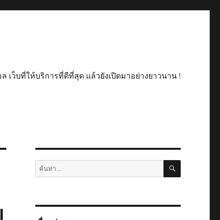
อล เว็บที่ให้บริการที่ดีที่สุด แล้วยังเปิดมาอย่างยาวนาน !
ค้นหา
ค้นหา:
ป