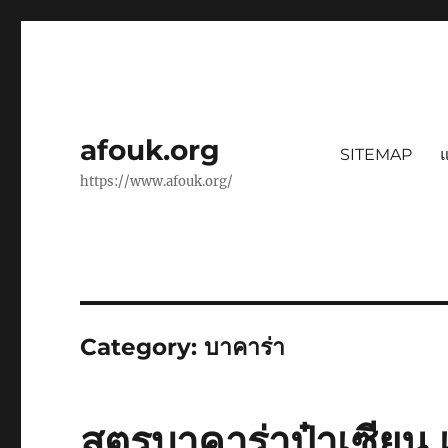
afouk.org
SITEMAP
https://www.afouk.org/
Category:
บาคาร่า
สูตรบาคาร่าป๋าเซียน