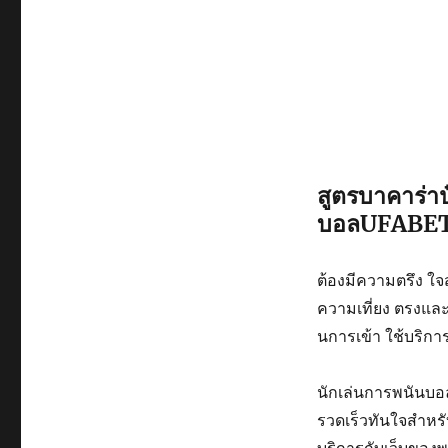
สูตรบาคาร่าป๋
บอลUFABETที
ต้องมีความตรึง ใจส
ความเที่ยง ตรงและ
นการเข้า ใช้บริการ
นักเล่นการพนันบอล
รวดเร็วทันใจสำหรับ