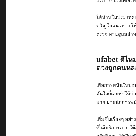
บริการกับเว็บของ
ให้ท่านในประ เทศ
ขวัญในแนวทาง ให้
ตรวจ ทานดูแลสำหร
ufabet ดีไหม
ดวงถูกคนหล
เพื่อการพนันในบ่อ
มั่นใจก็เลยทำให้บ
มาก มายนักการพนั
เพิ่มขึ้นเรื่อยๆ อย
ซึ่งมีบริการภาย ใ