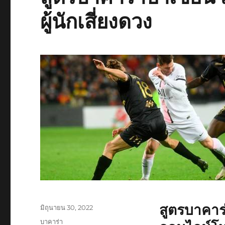
ผู้นักเสี่ยงดวง
สูตรบาคาร่
เขียน
มิถุนายน 30, 2022
เมื่อ
หมวด
บาคาร่า