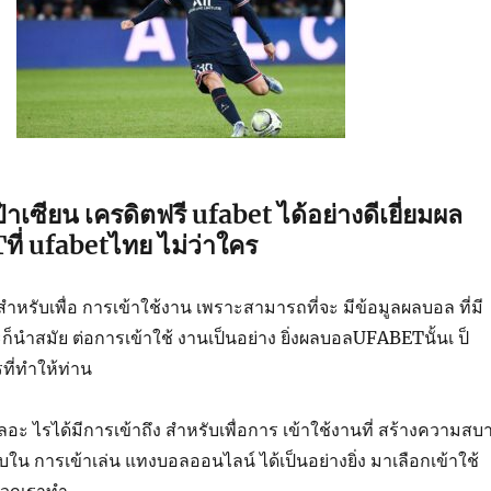
าเซียน เครดิตฟรี ufabet ได้อย่างดีเยี่ยมผล
่ ufabetไทย ไม่ว่าใคร
ำหรับเพื่อ การเข้าใช้งาน เพราะสามารถที่จะ มีข้อมูลผลบอล ที่มี
ก็นำสมัย ต่อการเข้าใช้ งานเป็นอย่าง ยิ่งผลบอลUFABETนั้นเ ป็
ที่ทำให้ท่าน
อะ ไรได้มีการเข้าถึง สำหรับเพื่อการ เข้าใช้งานที่ สร้างความสบ
ใน การเข้าเล่น แทงบอลออนไลน์ ได้เป็นอย่างยิ่ง มาเลือกเข้าใช้