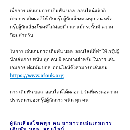
เพื่อการ เล่นเกมการ เดิมพัน บอล ออนไลน์แล้วก็
เป็นการ เกิดผลดีให้ กับกรุ๊ปผู้นักเสี่ยงดวงทุก คน หรือ
กรุ๊ปผู้นักเสี่ยงโชคที่ไม่ค่อยมี เวลาแม้กระนั้นมี ความ
นิยมสำหรับ
ในการ เล่นเกมการ เดิมพัน บอล ออนไลน์ที่ทำให้ กรุ๊ปผู้
นักเล่นการ พนัน ทุก คน มี หนทางสำหรับ ในการ เล่น
เกมการ เดิมพัน บอล ออนไลน์ซึ่งสามารถเล่นเกม
https://www.afouk.org
การ เดิมพัน บอล ออนไลน์ได้ตลอด 1 วันที่ตรงต่อความ
ปรารถนาของกรุ๊ปผู้นักการ พนัน ทุก คน
ผู้นักเสี่ยงโชคทุก คน สามารถเล่นเกมการ
เดิมพัน บอล ออนไลน์