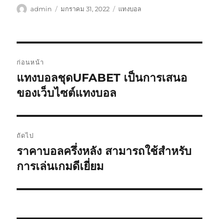
ผู้
เขียน
หมวด
admin
มกราคม 31, 2022
แทงบอล
เขียน
เมื่อ
หมู่
เมนู
ก่อนหน้า
นำทาง
แทงบอลชุดUFABET เป็นการเสนอ
เรื่อง
ก่อน
ของเว็บไซต์แทงบอล
เรื่อง
หน้า:
ถัดไป
ราคาบอลครึ่งหลัง สามารถใช้สำหรับ
เรื่อง
ต่อ
การเล่นเกมดีเยี่ยม
ไป: