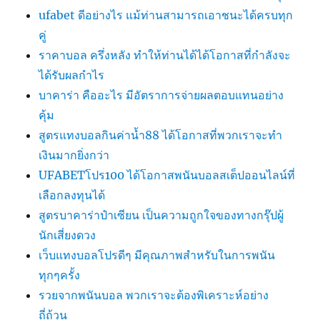
ufabet ดีอย่างไร แม้ท่านสามารถเอาชนะได้ครบทุก
คู่
ราคาบอล ครึ่งหลัง ทำให้ท่านได้ได้โอกาสที่กำลังจะ
ได้รับผลกำไร
บาคาร่า คืออะไร มีอัตราการจ่ายผลตอบแทนอย่าง
คุ้ม
สูตรแทงบอลกินค่าน้ำ88 ได้โอกาสที่พวกเราจะทำ
เงินมากยิ่งกว่า
UFABETโปร100 ได้โอกาสพนันบอลสเต็ปออนไลน์ที่
เลือกลงทุนได้
สูตรบาคาร่าป๋าเซียน เป็นความถูกใจของทางกรุ๊ปผู้
นักเสี่ยงดวง
เว็บแทงบอลโปรดีๆ มีคุณภาพสำหรับในการพนัน
ทุกๆครั้ง
รวยจากพนันบอล พวกเราจะต้องพิเคราะห์อย่าง
ถี่ถ้วน