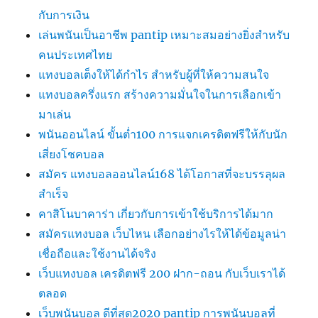
กับการเงิน
เล่นพนันเป็นอาชีพ pantip เหมาะสมอย่างยิ่งสำหรับ
คนประเทศไทย
แทงบอลเต็งให้ได้กำไร สำหรับผู้ที่ให้ความสนใจ
แทงบอลครึ่งแรก สร้างความมั่นใจในการเลือกเข้า
มาเล่น
พนันออนไลน์ ขั้นต่ำ100 การแจกเครดิตฟรีให้กับนัก
เสี่ยงโชคบอล
สมัคร แทงบอลออนไลน์168 ได้โอกาสที่จะบรรลุผล
สำเร็จ
คาสิโนบาคาร่า เกี่ยวกับการเข้าใช้บริการได้มาก
สมัครแทงบอล เว็บไหน เลือกอย่างไรให้ได้ข้อมูลน่า
เชื่อถือและใช้งานได้จริง
เว็บแทงบอล เครดิตฟรี 200 ฝาก-ถอน กับเว็บเราได้
ตลอด
เว็บพนันบอล ดีที่สุด2020 pantip การพนันบอลที่