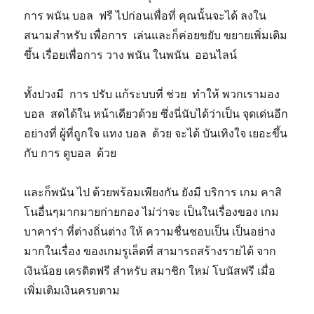
การ พนัน บอล ฟรี ไปก่อนเพื่อที่ คุณนั้นจะได้ ลงใน
สนามสำหรับ เพื่อการ เล่นและก็ค่อยขยับ ขยายเพิ่มเติม
ขึ้น เรื่อยเพื่อการ วาง พนัน ในพนัน ออนไลน์
ทั้งปวงมี การ ปรับ แก้ระบบที่ ช่วย ทำให้ พวกเรามอง
บอล สดได้ใน หน้าเดียวด้วย ซึ่งนี่นับได้ว่าเป็น จุดเด่นอีก
อย่างที่ ผู้ที่ถูกใจ แทง บอล ด้วย จะได้ บันเทิงใจ เยอะขึ้น
กับ การ ดูบอล ด้วย
และก็พนัน ไป ด้วยพร้อมเพียงกัน ยังมี บริการ เกม คาสิ
โนอื่นๆมากมายก่ายกอง ไม่ว่าจะ เป็นในเรื่องของ เกม
บาคาร่า ที่ต่างถิ่นต่าง ให้ ความชื่นชอบเป็น เป็นอย่าง
มากในเรื่อง ของเกมรูเล็ตที่ สามารถ
สร้างรายได้ จาก
เงินน้อย เครดิตฟรี สำหรับ สมาชิก ใหม่ โบนัสฟรี เมื่อ
เพิ่มเติมเงินครบตาม