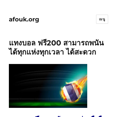
afouk.org
เมนู
แทงบอล ฟรี200 สามารถพนัน
ได้ทุกแห่งทุกเวลา ได้สะดวก