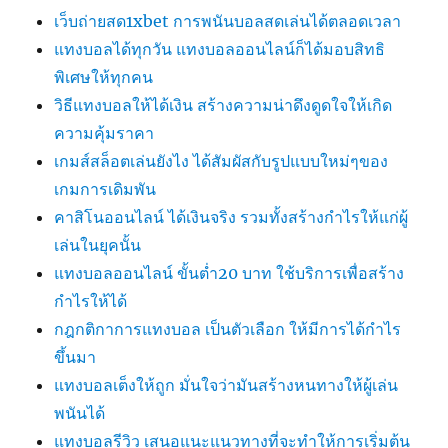
เว็บถ่ายสด1xbet การพนันบอลสดเล่นได้ตลอดเวลา
แทงบอลได้ทุกวัน แทงบอลออนไลน์ก็ได้มอบสิทธิ
พิเศษให้ทุกคน
วิธีแทงบอลให้ได้เงิน สร้างความน่าดึงดูดใจให้เกิด
ความคุ้มราคา
เกมส์สล็อตเล่นยังไง ได้สัมผัสกับรูปแบบใหม่ๆของ
เกมการเดิมพัน
คาสิโนออนไลน์ ได้เงินจริง รวมทั้งสร้างกำไรให้แก่ผู้
เล่นในยุคนั้น
แทงบอลออนไลน์ ขั้นต่ำ20 บาท ใช้บริการเพื่อสร้าง
กำไรให้ได้
กฎกติกาการแทงบอล เป็นตัวเลือก ให้มีการได้กำไร
ขึ้นมา
แทงบอลเต็งให้ถูก มั่นใจว่ามันสร้างหนทางให้ผู้เล่น
พนันได้
แทงบอลรีวิว เสนอแนะแนวทางที่จะทำให้การเริ่มต้น