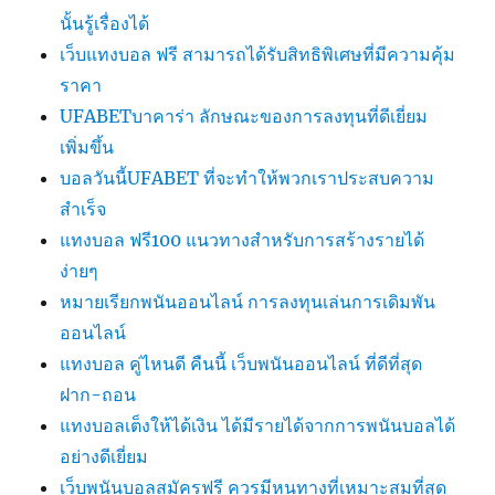
นั้นรู้เรื่องได้
เว็บแทงบอล ฟรี สามารถได้รับสิทธิพิเศษที่มีความคุ้ม
ราคา
UFABETบาคาร่า ลักษณะของการลงทุนที่ดีเยี่ยม
เพิ่มขึ้น
บอลวันนี้UFABET ที่จะทำให้พวกเราประสบความ
สำเร็จ
แทงบอล ฟรี100 แนวทางสำหรับการสร้างรายได้
ง่ายๆ
หมายเรียกพนันออนไลน์ การลงทุนเล่นการเดิมพัน
ออนไลน์
แทงบอล คู่ไหนดี คืนนี้ เว็บพนันออนไลน์ ที่ดีที่สุด
ฝาก-ถอน
แทงบอลเต็งให้ได้เงิน ได้มีรายได้จากการพนันบอลได้
อย่างดีเยี่ยม
เว็บพนันบอลสมัครฟรี ควรมีหนทางที่เหมาะสมที่สุด