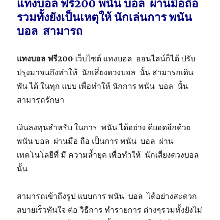
แทงบอล ฟรี200 พนัน บอล ผ่านมือถือ
รวมทั้งยังเป็นเหตุให้ นักเล่นการ พนัน
บอล สามารถ
แทงบอล ฟรี200
เว็บไซต์ แทงบอล ออนไลน์ก็ได้ ปรับ
ปรุงมาจนถึงทำให้ นักเสี่ยงดวงบอล นั้น สามารถเดิน
พัน ได้ ในทุก แบบ เพื่อทำให้ นักการ พนัน บอล นั้น
สามารถรักษา
เงินลงทุนสำหรับ ในการ พนัน ได้อย่าง ดียอดอีกด้วย
พนัน บอล ผ่านมือ ถือ เป็นการ พนัน บอล ผ่าน
เทคโนโลยีที่ มี ความล้ำยุค เพื่อทำให้ นักเสี่ยงดวงบอล
นั้น
สามารถเข้าถึงรูป แบบการ พนัน บอล ได้อย่างสะดวก
สบายเร็วทันใจ ต่อ วิธีการ ทำรายการ ต่างๆรวมทั้งยังไม่