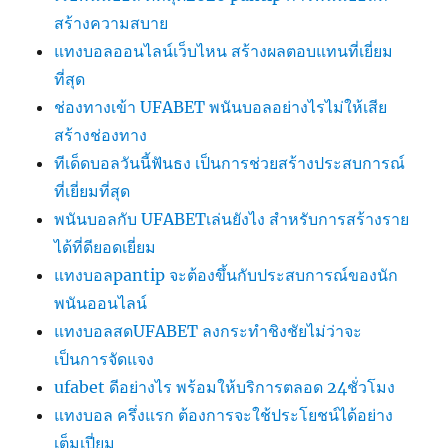
สร้างความสบาย
แทงบอลออนไลน์เว็บไหน สร้างผลตอบแทนที่เยี่ยม
ที่สุด
ช่องทางเข้า UFABET พนันบอลอย่างไรไม่ให้เสีย
สร้างช่องทาง
ทีเด็ดบอลวันนี้ฟันธง เป็นการช่วยสร้างประสบการณ์
ที่เยี่ยมที่สุด
พนันบอลกับ UFABETเล่นยังไง สำหรับการสร้างราย
ได้ที่ดียอดเยี่ยม
แทงบอลpantip จะต้องขึ้นกับประสบการณ์ของนัก
พนันออนไลน์
แทงบอลสดUFABET ลงกระทำชิงชัยไม่ว่าจะ
เป็นการจัดแจง
ufabet ดีอย่างไร พร้อมให้บริการตลอด 24ชั่วโมง
แทงบอล ครึ่งแรก ต้องการจะใช้ประโยชน์ได้อย่าง
เต็มเปี่ยม