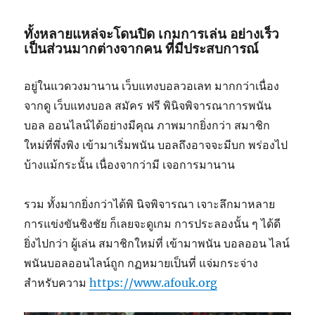
ทั้งหลายแหล่จะโดนปิด เกมการเล่น อย่างเร็ว
เป็นส่วนมากต่างจากคน ที่มีประสบการณ์
อยู่ในแวดวงมานาน เว็บแทงบอลวอเลท มากกว่าเนื่อง
จากดู เว็บแทงบอล สมัคร ฟรี พินิจพิจารณาการพนัน
บอล ออนไลน์ได้อย่างมีคุณ ภาพมากยิ่งกว่า สมาชิก
ใหม่ที่พึ่งพิง เข้ามาเริ่มพนัน บอลถึงอาจจะมีบก พร่องไป
บ้างแม้กระนั้น เนื่องจากว่ามี เจอการมานาน
รวม ทั้งมากยิ่งกว่าได้พิ นิจพิจารณา เจาะลึกมาหลาย
การแข่งขันชิงชัย ก็เลยจะดูเกม การประลองนั้น ๆ ได้ดี
ยิ่งไปกว่า ผู้เล่น สมาชิกใหม่ที่ เข้ามาพนัน บอลออน ไลน์
พนันบอลออนไลน์ถูก กฏหมายเป็นที่ แจ่มกระจ่าง
สำหรับความ
https://www.afouk.org