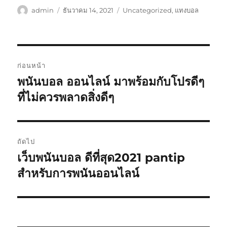
ผู้
เขียน
หมวด
admin
ธันวาคม 14, 2021
Uncategorized
,
แทงบอล
เขียน
เมื่อ
หมู่
เมนู
ก่อนหน้า
นำทาง
พนันบอล ออนไลน์ มาพร้อมกับโปรดีๆ
เรื่อง
ก่อน
ที่ไม่ควรพลาดสิ่งดีๆ
เรื่อง
หน้า:
ถัดไป
เว็บพนันบอล ดีที่สุด2021 pantip
เรื่อง
ต่อ
สำหรับการพนันออนไลน์
ไป: