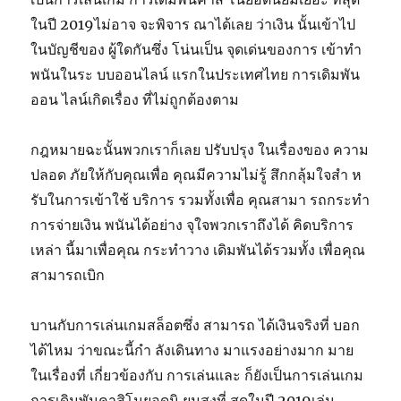
ในปี 2019ไม่อาจ จะพิจาร ณาได้เลย ว่าเงิน นั้นเข้าไป
ในบัญชีของ ผู้ใดกันซึ่ง โน่นเป็น จุดเด่นของการ เข้าทำ
พนันในระ บบออนไลน์ แรกในประเทศไทย การเดิมพัน
ออน ไลน์เกิดเรื่อง ที่ไม่ถูกต้องตาม
กฎหมายฉะนั้นพวกเราก็เลย ปรับปรุง ในเรื่องของ ความ
ปลอด ภัยให้กับคุณเพื่อ คุณมีความไม่รู้ สึกกลุ้มใจสำ ห
รับในการเข้าใช้ บริการ รวมทั้งเพื่อ คุณสามา รถกระทำ
การจ่ายเงิน พนันได้อย่าง จุใจพวกเราถึงได้ คิดบริการ
เหล่า นี้มาเพื่อคุณ กระทำวาง เดิมพันได้รวมทั้ง เพื่อคุณ
สามารถเบิก
บานกับการเล่นเกมสล็อตซึ่ง สามารถ ได้เงินจริงที่ บอก
ได้ไหม ว่าขณะนี้กำ ลังเดินทาง มาแรงอย่างมาก มาย
ในเรื่องที่ เกี่ยวข้องกับ การเล่นและ ก็ยังเป็นการเล่นเกม
การเดิมพันคาสิโนยอดนิ ยมสูงที่ สุดในปี 2019เล่น