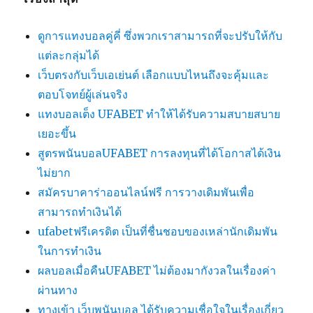
ดูการแทงบอลคู่คี่ ซึ่งพวกเราสามารถที่จะปรับให้กับ
แต่ละกลุ่มได้
เว็บตรงกับเว็บเอเย่นต์ เลือกแบบไหนถึงจะคุ้มและ
ตอบโจทย์ผู้เล่นจริง
แทงบอลเต็ง UFABET ทำให้ได้รับความสบายสบาย
เยอะขึ้น
สูตรพนันบอลUFABET การลงทุนที่ได้โอกาสได้เงิน
ไม่ยาก
สมัครบาคาร่าออนไลน์ฟรี การวางเดิมพันเพื่อ
สามารถทำเงินได้
ufabetฟรีเครดิต เป็นที่ชื่นชอบของเหล่านักเดิมพัน
ในการทำเงิน
ผลบอลเมื่อคืนUFABET ไม่ต้องมากังวลในเรื่องค่า
ผ่านทาง
ทางเข้า เว็บพนันบอล ได้รับความเชื่อใจในเรื่องเกี่ยว