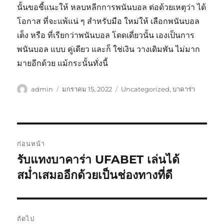
นั้นขอชี้แนะให้ หลบหลีกการพนันบอล ต่อด้วยเหตุว่า ได้
โอกาส ที่จะแพ้แน่ ๆ สำหรับมือ ใหม่ให้ เลือกพนันบอล
เต็ง หรือ ที่เรียกว่าพนันบอล โดดเดี่ยวนั้น เองเป็นการ
พนันบอล แบบ คู่เดียว และก็ ใช่เงิน วางเดิมพัน ไม่มาก
มายอีกด้วย แม้กระนั้นทั่งนี้
ผู้
เขียน
หมวด
admin
มกราคม 15, 2022
Uncategorized
,
บาคาร่า
เขียน
เมื่อ
หมู่
เมนู
ก่อนหน้า
นำทาง
รับแทงบาคาร่า UFABET เล่นได้
เรื่อง
ก่อน
สม่ำเสมออีกด้วยเป็นช่องทางที่ดี
เรื่อง
หน้า:
ถัดไป