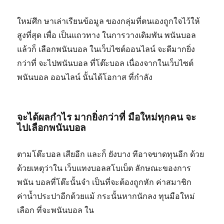
ใหม่ศึก ษาเล่าเรียนข้อมูล ของกลุ่มที่ตนเองถูกใจไว้ให้
สูงที่สุด เพื่อ เป็นแถวทาง ในการวางเดิมพัน พนันบอล
แล้วก็ เลือกพนันบอล ในเว็บไซต์ออนไลน์ จะดีมากยิ่ง
กว่าที่ จะไปพนันบอล ที่โต๊ะบอล เนื่องจากในเว็บไซต์
พนันบอล ออนไลน์ นั้นได้โอกาส ที่กำลัง
จะได้ผลกำไร มากยิ่งกว่าที่ มือใหม่ทุกคน จะ
ไปเลือกพนันบอล
ตามโต๊ะบอล เสียอีก และก็ ยังบาง ทีอาจขาดทุนอีก ด้วย
ด้วยเหตุว่าใน เว็บแทงบอลสโบเบ็ต ลักษณะของการ
พนัน บอลที่โต๊ะนั้นจำ เป็นที่จะต้องถูกหัก ค่าสมาชิก
ค่าน้ำประปาอีกด้วยแม้ กระนั้นหากนักลง ทุนมือใหม่
เลือก ที่จะพนันบอล ใน