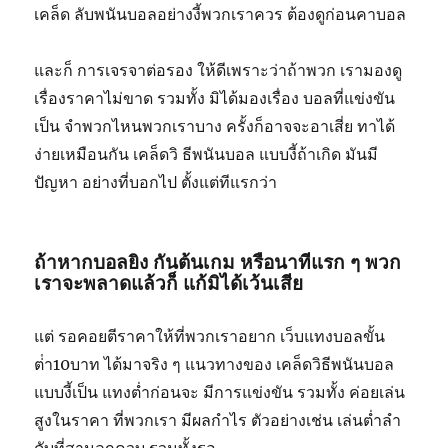
เคล็ด ลับพนันบอลอย่างงี้พวกเราควร ต้องดูก่อนคาบอล
และก็ การเจรจาต่อรอง ให้ดีเพราะว่าถ้าพวก เรามองดู
เรื่องราคาไม่ขาด รวมทั้ง มิได้มองเรื่อง บอลที่แข่งขัน
เป็น จำพวกไหนพวกเราบาง ครั้งก็อาจจะอาเสี่ย ทาได้
ง่ายเหมือนกัน เคล็ดวิ ธีพนันบอล แบบงี้ถ้าเกิด มันมี
ปัญหา อย่างที่บอกไป ตั้งแต่ทีแรกว่า
ถ้าหากบอลยิง กันต้นเกม หรือนาทีแรก ๆ พวก
เราจะพลาดแล้วก็ แก้มิได้เว้นเสีย
แต่ รอคอยตีราคาให้ที่พวกเราอยาก เว็บแทงบอลขั้น
ต่ํา10บาท ได้มาจริง ๆ แนวทางของ เคล็ดวิธีพนันบอล
แบบงี้เป็น แทงต่ำก่อนจะ มีการแข่งขัน รวมทั้ง ค่อยเล่น
สูงในราคา ที่พวกเรา มีผลกำไร ตัวอย่างเช่น เล่นต่ำลำ
ดับที่สามลูกควบ รวมทั้งรอ