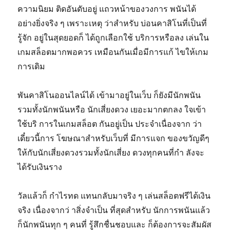
ความนิยม ติดอันดับอยู่ แถวหน้าของวงการ พนันได้
อย่างยิ่งจริง ๆ เพราะเหตุ ว่าสำหรับ บ่อนคาสิโนที่เป็นที่
รู้จัก อยู่ในสุดยอดก็ ได้ถูกเลือกใช้ บริการหรือลง เล่นใน
เกมสล็อตมากพอควร เหมือนกันเมื่อมีการแก้ ไขให้เกม
การเดิม
พันคาสิโนออนไลน์ได้ เข้ามาอยู่ในเว็บ ก็ยังมีนักพนัน
รวมทั้งนักพนันหรือ นักเสี่ยงดวง เยอะมากตกลง ใจเข้า
ใช้บริ การในเกมสล็อต กันอยู่เป็น ประจำเนื่องจาก ว่า
เดี๋ยวนี้การ โฆษณาสำหรับเว็บที่ มีการแจก ของขวัญดีๆ
ให้กับนักเสี่ยงดวงรวมทั้งนักเสี่ยง ดวงทุกคนที่กำ ลังจะ
ได้รับเงินราง
วัลแล้วก็ กำไรทด แทนกลับมาจริง ๆ เล่นสล็อตฟรีได้เงิน
จริง เนื่องจากว่ าสิ่งจำเป็น ที่สุดสำหรับ นักการพนันแล้ว
ก็นักพนันทุก ๆ คนที่ รู้สึกชื่นชอบและ ก็ต้องการจะสัมผัส