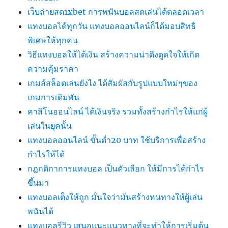
เว็บถ่ายสด1xbet การพนันบอลสดเล่นได้ตลอดเวลา
แทงบอลได้ทุกวัน แทงบอลออนไลน์ก็ได้มอบสิทธิ
พิเศษให้ทุกคน
วิธีแทงบอลให้ได้เงิน สร้างความน่าดึงดูดใจให้เกิด
ความคุ้มราคา
เกมส์สล็อตเล่นยังไง ได้สัมผัสกับรูปแบบใหม่ๆของ
เกมการเดิมพัน
คาสิโนออนไลน์ ได้เงินจริง รวมทั้งสร้างกำไรให้แก่ผู้
เล่นในยุคนั้น
แทงบอลออนไลน์ ขั้นต่ำ20 บาท ใช้บริการเพื่อสร้าง
กำไรให้ได้
กฎกติกาการแทงบอล เป็นตัวเลือก ให้มีการได้กำไร
ขึ้นมา
แทงบอลเต็งให้ถูก มั่นใจว่ามันสร้างหนทางให้ผู้เล่น
พนันได้
แทงบอลรีวิว เสนอแนะแนวทางที่จะทำให้การเริ่มต้น