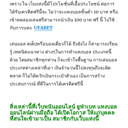
เพราะใน เว็บแห่งนี้มีโปรโมชั่นที่เอื้อประโยชน์ ต่อการ
ได้รับเครดิตฟรีนี้จะ ไม่ว่าจะแทงบอลขั้นต่ำ 10 บาท หรือ
เข้าทดลองเล่นฟรีสามารถนำเงิน 100 บาท ฟรี นี้ ไปใช้
กับการแทง
UFABET
เล่นบอล สเต็ปหรือบอลเดี่ยวก็ได้ ถึงยังไง ก็สามารถเรียน
รู้ เทคนิคแนวทาง ต่างๆในการทำแทงบอล ประเภทนี้
ด้วย โดยสมาชิกทุกท่าน ก็จะเข้าใจพื้นฐาน การเล่นบอล
ประเภทต่างเหล่าที่เอา เงินจำนวนนี้ไปลงทุนถึงจะผิด
พลาด ก็ไม่ได้ควักเงินกระเป๋าตัวเอง เป็นการสร้าง
ประสบการณ์ ที่ดีในการได้เครดิตฟรีนี้
สิ่งเหล่านี้ที่เว็บพนันออนไลน์ ยูฟ่าเบท แทงบอล
ออนไลน์ผ่านมือถือ ได้เปิดโอกาส ให้แก่บุคคล
ที่สนใจเข้ามาเป็น สมาชิกกับเว็บแห่งนี้