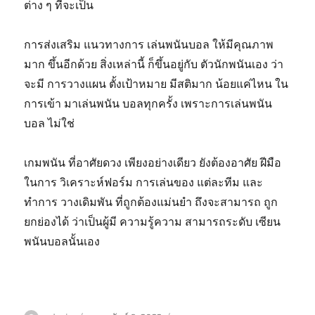
ต่าง ๆ ที่จะเป็น
การส่งเสริม แนวทางการ เล่นพนันบอล ให้มีคุณภาพ
มาก ขึ้นอีกด้วย สิ่งเหล่านี้ ก็ขึ้นอยู่กับ ตัวนักพนันเอง ว่า
จะมี การวางแผน ตั้งเป้าหมาย มีสติมาก น้อยแค่ไหน ใน
การเข้า มาเล่นพนัน บอลทุกครั้ง เพราะการเล่นพนัน
บอล ไม่ใช่
เกมพนัน ที่อาศัยดวง เพียงอย่างเดียว ยังต้องอาศัย ฝีมือ
ในการ วิเคราะห์ฟอร์ม การเล่นของ แต่ละทีม และ
ทำการ วางเดิมพัน ที่ถูกต้องแม่นยำ ถึงจะสามารถ ถูก
ยกย่องได้ ว่าเป็นผู้มี ความรู้ความ สามารถระดับ เซียน
พนันบอลนั้นเอง