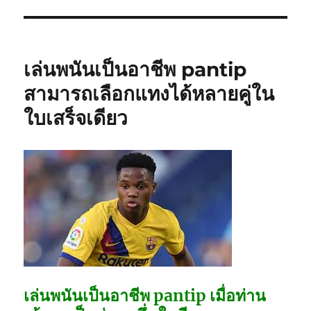
ไป:
เล่นพนันเป็นอาชีพ pantip
สามารถเลือกแทงได้หลายคู่ใน
ใบเสร็จเดียว
เล่นพนันเป็นอาชีพ pantip เมื่อท่าน