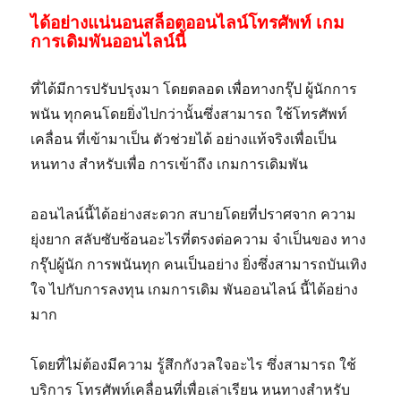
ได้อย่างแน่นอนสล็อตออนไลน์โทรศัพท์ เกม
การเดิมพันออนไลน์นี้
ที่ได้มีการปรับปรุงมา โดยตลอด เพื่อทางกรุ๊ป ผู้นักการ
พนัน ทุกคนโดยยิ่งไปกว่านั้นซึ่งสามารถ ใช้โทรศัพท์
เคลื่อน ที่เข้ามาเป็น ตัวช่วยได้ อย่างแท้จริงเพื่อเป็น
หนทาง สำหรับเพื่อ การเข้าถึง เกมการเดิมพัน
ออนไลน์นี้ได้อย่างสะดวก สบายโดยที่ปราศจาก ความ
ยุ่งยาก สลับซับซ้อนอะไรที่ตรงต่อความ จำเป็นของ ทาง
กรุ๊ปผู้นัก การพนันทุก คนเป็นอย่าง ยิ่งซึ่งสามารถบันเทิง
ใจ ไปกับการลงทุน เกมการเดิม พันออนไลน์ นี้ได้อย่าง
มาก
โดยที่ไม่ต้องมีความ รู้สึกกังวลใจอะไร ซึ่งสามารถ ใช้
บริการ โทรศัพท์เคลื่อนที่เพื่อเล่าเรียน หนทางสำหรับ