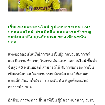
เว็บแทงบอลออนไลน์ รูปแบบการเล่น แทง
บอลออนไลน์ ผ่านมือถือ และความชำชาญ
จะบ่งบอกถึง คุณลักษณะ ของเซียนพนัน
บอล
แทงบอลออนไลน์วิธีการเล่น เป็นผู้มากประสบการณ์
และมีความชำนาญ ในการเล่น แทงบอลออนไลน์ ขั้นต่ำ
ขั้นสูง 50 พนันบอลที่ สามารถได้ รับการยกย่อง ว่าเป็น
เซียนพนันบอล โดยสามารถเล่นพนัน และได้ผลตอบ
แทนที่ดี กับมาทั้งยัง การวางเดิมพัน ที่ถูกต้องแม่นยำ
อย่างสม่ำเสมอ
อีกด้วย การจะก้าว ขึ้นมาที่เป็น ผู้มีความชำนาญ ระดับ