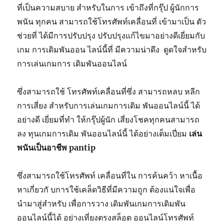
ที่เป็นความสบาย สำหรับในการ เข้าถึงที่กรุ๊ป ผู้นักการ
พนัน ทุกคน สามารถใช้โทรศัพท์เคลื่อนที่ เข้ามาเป็น ตัว
ช่วยที่ ได้มีการปรับปรุง ปรับปรุงแก้ไขมาอย่างดีเยี่ยมกับ
เกม การเดิมพันออน ไลน์นี้ที่ มีความน่าดึง ดูดใจสำหรับ
การเล่นเกมการ เดิมพันออนไลน์
ซึ่งสามารถใช้ โทรศัพท์เคลื่อนที่ซึ่ง สามารถหลบ หลีก
การเสี่ยง สำหรับการเล่นเกมการเดิม พันออนไลน์นี้ ได้
อย่างดี เยี่ยมที่ทำ ให้กรุ๊ปผู้นัก เสี่ยงโชคทุกคนสามารถ
ลง ทุนเกมการเดิม พันออนไลน์นี้ ได้อย่างเต็มเปี่ยม
เล่น
พนันเป็นอาชีพ pantip
ซึ่งสามารถใช้โทรศัพท์ เคลื่อนที่ใน การค้นคว้า หาเนื้อ
หาเกี่ยวกั บการใช้เคล็ดวิธีที่มีความถูก ต้องแน่ใจเพื่อ
นำมาสู่สำหรับ เพื่อการวาง เดิมพันเกมการเดิมพัน
ออนไลน์นี้ได้ อย่างเที่ยงตรงสล็อต ออนไลน์โทรศัพท์