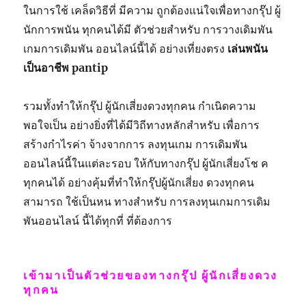
ในการใช้ เคล็ดวิธีที่ มีความ ถูกต้องแน่ใจเพื่อทางกรุ๊ป ผู้
นักการพนัน ทุกคนได้มี ตัวช่วยสำหรับ การวางเดิมพัน
เกมการเดิมพัน ออนไลน์นี้ได้ อย่างเที่ยงตรง
เล่นพนัน
เป็นอาชีพ pantip
รวมทั้งทำให้กรุ๊ป ผู้นักเสี่ยงดวงทุกคน กำเนิดความ
พอใจเป็น อย่างยิ่งที่ได้มีวิถีทางหลักสำหรับ เพื่อการ
สร้างกำไรค่า จ้างจากการ ลงทุนเกม การเดิมพัน
ออนไลน์นี้ในแต่ละรอบ ให้กับทางกรุ๊ป ผู้นักเสี่ยงโช ค
ทุกคนได้ อย่างคุ้มที่ทำให้กรุ๊ปผู้นักเสี่ยง ดวงทุกคน
สามารถ ใช้เป็นหน ทางสำหรับ การลงทุนเกมการเดิม
พันออนไลน์ นี้ได้ทุกที่ ที่ต้องการ
เข้ามาเป็นตัวช่วยของทางกรุ๊ป ผู้นักเสี่ยงดวง
ทุกคน