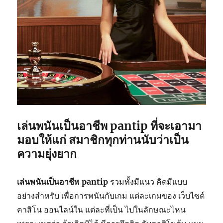
เล่นพนันเป็นอาชีพ pantip ที่จะเอามา
มอบให้แก่ สมาชิกทุกท่านนับว่าเป็น
ความยุ่งยาก
เล่นพนันเป็นอาชีพ pantip
รวมทั้งมีแนว คิดมีแบบ
อย่างสำหรับ เพื่อการพนันกับเกม แต่ละเกมของ เว็บไซต์
คาสิโน ออนไลน์ใน แต่ละที่เป็น ไปในลักษณะไหน