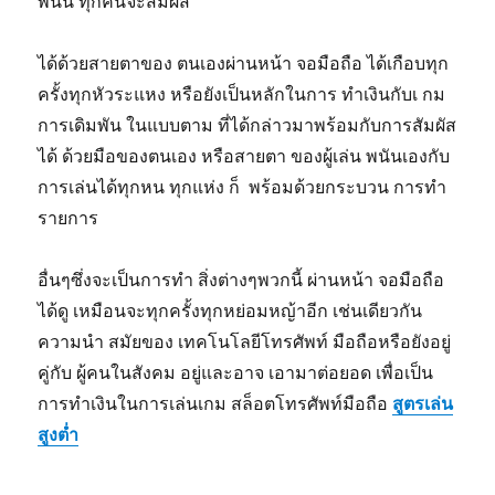
พนัน ทุกคนจะสัมผัส
ได้ด้วยสายตาของ ตนเองผ่านหน้า จอมือถือ ได้เกือบทุก
ครั้งทุกหัวระแหง หรือยังเป็นหลักในการ ทำเงินกับเ กม
การเดิมพัน ในแบบตาม ที่ได้กล่าวมาพร้อมกับการสัมผัส
ได้ ด้วยมือของตนเอง หรือสายตา ของผู้เล่น พนันเองกับ
การเล่นได้ทุกหน ทุกแห่ง ก็ พร้อมด้วยกระบวน การทำ
รายการ
อื่นๆซึ่งจะเป็นการทำ สิ่งต่างๆพวกนี้ ผ่านหน้า จอมือถือ
ได้ดู เหมือนจะทุกครั้งทุกหย่อมหญ้าอีก เช่นเดียวกัน
ความนำ สมัยของ เทคโนโลยีโทรศัพท์ มือถือหรือยังอยู่
คู่กับ ผู้คนในสังคม อยู่และอาจ เอามาต่อยอด เพื่อเป็น
การทำเงินในการเล่นเกม สล็อตโทรศัพท์มือถือ
สูตรเล่น
สูงต่ำ