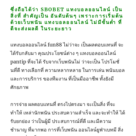
ซึ่งถือได้
ว่า
SBOBET แทงบอลออนไลน์ เป็น
สิ่งที่ สำคัญเป็น อันดับต้นๆ เพราะการเริ่มต้น
ด้วยเว็บพนัน แทงบอลออนไลน์ ไม่มีขั้นต่ำ ที่
ดีจะส่งผลดี ในระยะยาว
แทงบอลออนไลน์ fun88 ไม่ว่าจะ เป็นผลตอบแทนที่ จะ
ได้รับกลับมา คุณประโยชน์ต่าง ๆ แทงบอลออนไลน์
pantip ที่จะได้ รับจากเว็บพนันไม่ ว่าจะเป็น โปรโมชั่
นที่ดี ทางเลือกที่ ความหลากหลาย ในการเล่น พนันบอล
และการบริการ ของทีมงาน ที่เป็นมืออาชีพ ทั้งยังมี
ศักยภาพ
การจ่าย ผลตอบแทนที่ ตรงไปตรงมา จะเป็นสิ่ง ที่จะ
ทำให้ เหล่านักพนัน ประสบความสำเร็จ และจะทำให้ ได้
รับยกย่อง ว่าเป็นผู้มี ประสบการณ์ที่ดี และมีความ
ชำนาญ ที่มากพอ การที่เว็บพนัน ออนไลน์ยูฟ่าเบทมี สิ่ง