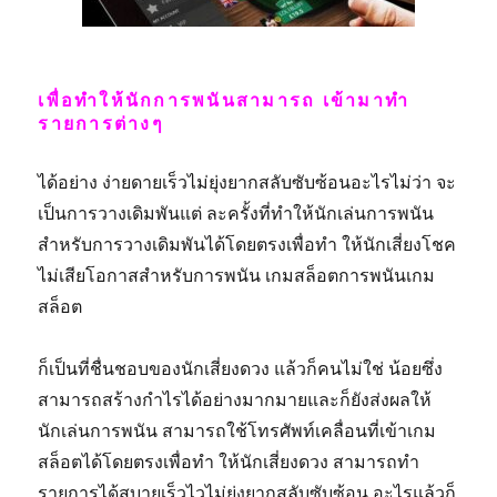
เพื่อทำให้นักการพนันสามารถ เข้ามาทำ
รายการต่างๆ
ได้อย่าง ง่ายดายเร็วไม่ยุ่งยากสลับซับซ้อนอะไรไม่ว่า จะ
เป็นการวางเดิมพันแต่ ละครั้งที่ทำให้นักเล่นการพนัน
สำหรับการวางเดิมพันได้โดยตรงเพื่อทำ ให้นักเสี่ยงโชค
ไม่เสียโอกาสสำหรับการพนัน เกมสล็อตการพนันเกม
สล็อต
ก็เป็นที่ชื่นชอบของนักเสี่ยงดวง แล้วก็คนไม่ใช่ น้อยซึ่ง
สามารถสร้างกำไรได้อย่างมากมายและก็ยังส่งผลให้
นักเล่นการพนัน สามารถใช้โทรศัพท์เคลื่อนที่เข้าเกม
สล็อตได้โดยตรงเพื่อทำ ให้นักเสี่ยงดวง สามารถทำ
รายการได้สบายเร็วไวไม่ยุ่งยากสลับซับซ้อน อะไรแล้วก็