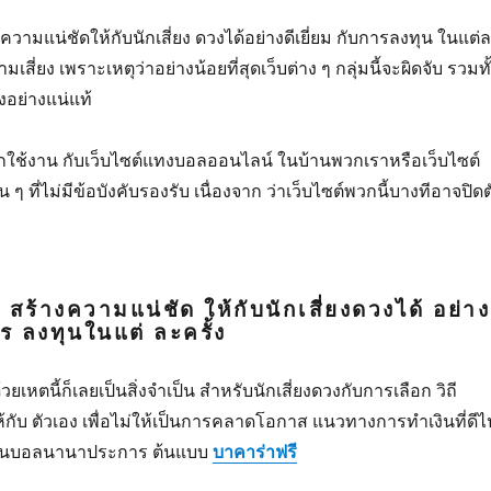
 ความแน่ชัดให้กับนักเสี่ยง ดวงได้อย่างดีเยี่ยม กับการลงทุน ในแต่
มเสี่ยง เพราะเหตุว่าอย่างน้อยที่สุดเว็บต่าง ๆ กลุ่มนี้จะผิดจับ รวมทั
งอย่างแน่แท้
อกใช้งาน กับเว็บไซต์แทงบอลออนไลน์ ในบ้านพวกเราหรือเว็บไซต์
ๆ ที่ไม่มีข้อบังคับรองรับ เนื่องจาก ว่าเว็บไซต์พวกนี้บางทีอาจปิดต
ร้างความแน่ชัด ให้กับนักเสี่ยงดวงได้ อย่าง
าร ลงทุนในแต่ ละครั้ง
ยเหตนี้ก็เลยเป็นสิ่งจำเป็น สำหรับนักเสี่ยงดวงกับการเลือก วิถี
ห้กับ ตัวเอง เพื่อไม่ให้เป็นการคลาดโอกาส แนวทางการทำเงินที่ดีไ
พนันบอลนานาประการ ต้นแบบ
บาคาร่าฟรี