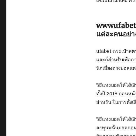
เหมือนกันก็เลย คว
wwwufabet ม
แต่ละคนอย่าง
ufabet กระเป๋าสตา
และก็สำหรับเพื่อก
นักเสี่ยงดวงบอลแต
วิธีแทงบอลให้ได้
ทั้งปี 2018 ก่อนหน
สำหรับ ในการตั้งเ
วิธีแทงบอลให้ได้เง
ลงทุนพนันบอลออนไล