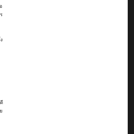
ือ
าร
่ง
ดี
าย