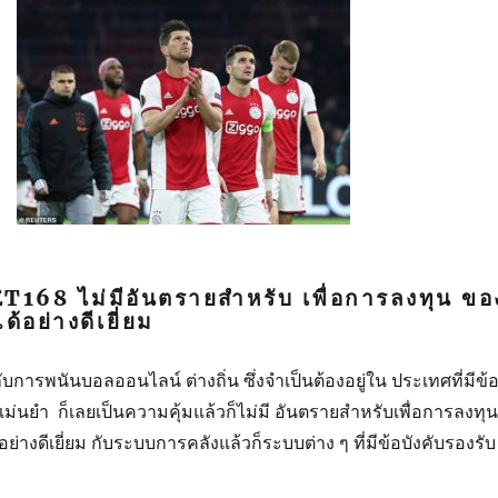
168 ไม่มีอันตรายสำหรับ เพื่อการลงทุน ขอ
้อย่างดีเยี่ยม
ับการพนันบอลออนไลน์ ต่างถิ่น ซึ่งจำเป็นต้องอยู่ใน ประเทศที่มีข้
แม่นยำ ก็เลยเป็นความคุ้มแล้วก็ไม่มี อันตรายสำหรับเพื่อการลงทุน
่างดีเยี่ยม กับระบบการคลังแล้วก็ระบบต่าง ๆ ที่มีข้อบังคับรองรับ