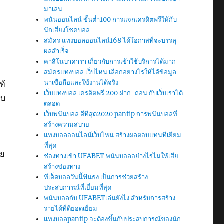
มาเล่น
พนันออนไลน์ ขั้นต่ำ100 การแจกเครดิตฟรีให้กับ
นักเสี่ยงโชคบอล
สมัคร แทงบอลออนไลน์168 ได้โอกาสที่จะบรรลุ
ผลสำเร็จ
คาสิโนบาคาร่า เกี่ยวกับการเข้าใช้บริการได้มาก
สมัครแทงบอล เว็บไหน เลือกอย่างไรให้ได้ข้อมูล
น่าเชื่อถือและใช้งานได้จริง
ท้
เว็บแทงบอล เครดิตฟรี 200 ฝาก-ถอน กับเว็บเราได้
ับ
ตลอด
เว็บพนันบอล ดีที่สุด2020 pantip การพนันบอลที่
สร้างความสบาย
แทงบอลออนไลน์เว็บไหน สร้างผลตอบแทนที่เยี่ยม
ที่สุด
าย
ช่องทางเข้า UFABET พนันบอลอย่างไรไม่ให้เสีย
สร้างช่องทาง
ทีเด็ดบอลวันนี้ฟันธง เป็นการช่วยสร้าง
ประสบการณ์ที่เยี่ยมที่สุด
พนันบอลกับ UFABETเล่นยังไง สำหรับการสร้าง
รายได้ที่ดียอดเยี่ยม
แทงบอลpantip จะต้องขึ้นกับประสบการณ์ของนัก