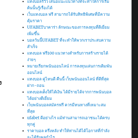
แทงบอลรีวิว เสนอแนะแนวทางที่จะทำให้การเริ่ม
ต้นนั้นรู้เรื่องได้
เว็บแทงบอล ฟรี สามารถได้รับสิทธิพิเศษที่มีความ
คุ้มราคา
UFABETบาคาร่า ลักษณะของการลงทุนที่ดีเยี่ยม
เพิ่มขึ้น
บอลวันนี้UFABET ที่จะทำให้พวกเราประสบความ
สำเร็จ
แทงบอล ฟรี100 แนวทางสำหรับการสร้างรายได้
ง่ายๆ
หมายเรียกพนันออนไลน์ การลงทุนเล่นการเดิมพัน
ออนไลน์
แทงบอล คู่ไหนดี คืนนี้ เว็บพนันออนไลน์ ที่ดีที่สุด
ง
ฝาก-ถอน
แทงบอลเต็งให้ได้เงิน ได้มีรายได้จากการพนันบอล
ได้อย่างดีเยี่ยม
อ
เว็บพนันบอลสมัครฟรี ควรมีหนทางที่เหมาะสม
ที่สุด
ufabet ดีอย่างไร แม้ท่านสามารถเอาชนะได้ครบ
ทุกคู่
ราคาบอล ครึ่งหลัง ทำให้ท่านได้ได้โอกาสที่กำลัง
จะได้รับผลกำไร