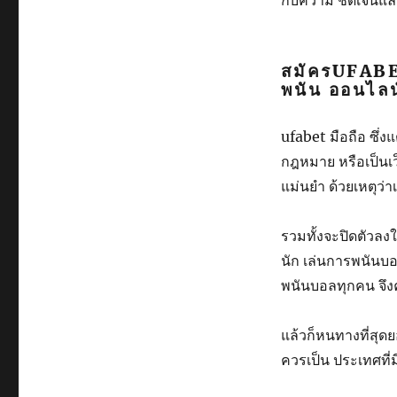
กับความ ชัดเจนและ
สมัครUFABET
พนัน ออนไลน
ufabet มือถือ ซึ่ง
กฎหมาย หรือเป็นเว็
แม่นยำ ด้วยเหตุว่า
รวมทั้งจะปิดตัวลง
นัก เล่นการพนันบอล
พนันบอลทุกคน จึง
แล้วก็หนทางที่สุดย
ควรเป็น ประเทศที่มี