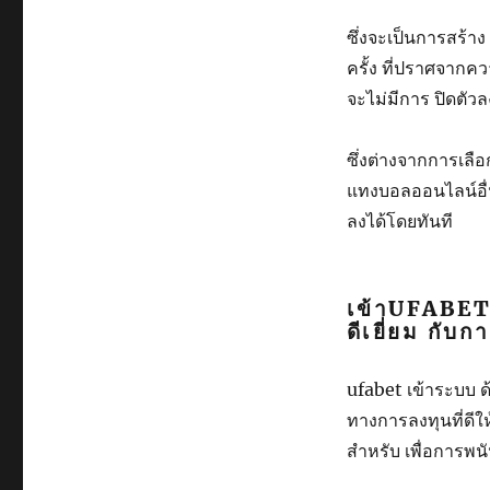
ซึ่งจะเป็นการสร้าง
ครั้ง ที่ปราศจากควา
จะไม่มีการ ปิดตัวล
ซึ่งต่างจากการเลื
แทงบอลออนไลน์อื่น 
ลงได้โดยทันที
เข้าUFABET ส
ดีเยี่ยม กับก
ufabet เข้าระบบ ด้ว
ทางการลงทุนที่ดีใ
สำหรับ เพื่อการ