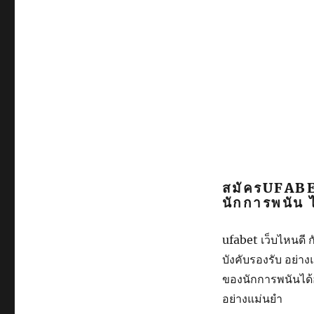
สมัครUFABET
นักการพนัน ได
ufabet เว็บไหนดี ก
บังคับรองรับ อย่าง
ของนักการพนันได้อย
อย่างแม่นยำ