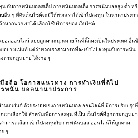
ทุน กับการพนันบอลสเต็ป การพนันบอลเต็ง การพนันบอลสูง ต่ำ หร
ื่น ๆ ที่ดินเว็บไซต์จะมีให้พวกเราได้เข้าไปลงทุน ในนานาประก
ถ้าหากพวกเราได้ เลือกใช้บริการของ เว็บไซต์
นบอลออนไลน์ แบบถูกตามกฎหมาย ในที่นี้ก็คงเป็นในประเทศ อื่นซึ
ยอย่างแน่แท้ แต่ว่าพวกเราสามารถที่จะเข้าไป ลงทุนกับการพนัน
องตามกฎหมาย ได้ง่าย ๆ
อถือ โอกาสแนวทาง การทำเงินที่ดีไป
อการพนัน บอลนานาประการ
่านเอเย่นต์ ด้วยระบบของการพนันบอล ออนไลน์ที่ มีการปรับปรุงที่
เราเลือกใช้ สำหรับเพื่อการลงทุน ที่เป็น เว็บไซต์ที่ถูกตามกฎหม
าสามารถเลือก เข้าไปลงทุนกับการพนันบอล ออนไลน์ให้ถูกตาม
าย ๆ