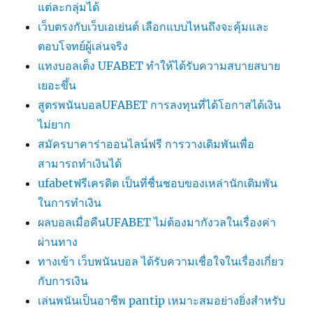
แต่ละกลุ่มได้
เว็บตรงกับเว็บเอเย่นต์ เลือกแบบไหนถึงจะคุ้มและ
ตอบโจทย์ผู้เล่นจริง
แทงบอลเต็ง UFABET ทำให้ได้รับความสบายสบาย
เยอะขึ้น
สูตรพนันบอลUFABET การลงทุนที่ได้โอกาสได้เงิน
ไม่ยาก
สมัครบาคาร่าออนไลน์ฟรี การวางเดิมพันเพื่อ
สามารถทำเงินได้
ufabetฟรีเครดิต เป็นที่ชื่นชอบของเหล่านักเดิมพัน
ในการทำเงิน
ผลบอลเมื่อคืนUFABET ไม่ต้องมากังวลในเรื่องค่า
ผ่านทาง
ทางเข้า เว็บพนันบอล ได้รับความเชื่อใจในเรื่องเกี่ยว
กับการเงิน
เล่นพนันเป็นอาชีพ pantip เหมาะสมอย่างยิ่งสำหรับ