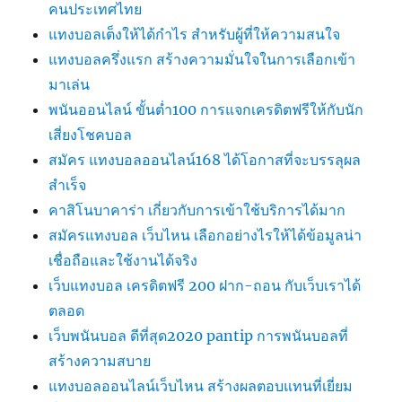
คนประเทศไทย
แทงบอลเต็งให้ได้กำไร สำหรับผู้ที่ให้ความสนใจ
แทงบอลครึ่งแรก สร้างความมั่นใจในการเลือกเข้า
มาเล่น
พนันออนไลน์ ขั้นต่ำ100 การแจกเครดิตฟรีให้กับนัก
เสี่ยงโชคบอล
สมัคร แทงบอลออนไลน์168 ได้โอกาสที่จะบรรลุผล
สำเร็จ
คาสิโนบาคาร่า เกี่ยวกับการเข้าใช้บริการได้มาก
สมัครแทงบอล เว็บไหน เลือกอย่างไรให้ได้ข้อมูลน่า
เชื่อถือและใช้งานได้จริง
เว็บแทงบอล เครดิตฟรี 200 ฝาก-ถอน กับเว็บเราได้
ตลอด
เว็บพนันบอล ดีที่สุด2020 pantip การพนันบอลที่
สร้างความสบาย
แทงบอลออนไลน์เว็บไหน สร้างผลตอบแทนที่เยี่ยม