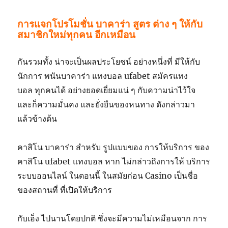
การแจกโปรโมชั่น บาคาร่า สูตร ต่าง ๆ ให้กับ
สมาชิกใหม่ทุกคน อีกเหมือน
กันรวมทั้ง น่าจะเป็นผลประโยชน์ อย่างหนึ่งที่ มีให้กับ
นักการ พนันบาคาร่า แทงบอล ufabet สมัครแทง
บอล ทุกคนได้ อย่างยอดเยี่ยมแน่ ๆ กับความน่าไว้ใจ
และก็ความมั่นคง และยั่งยืนของหนทาง ดังกล่าวมา
แล้วข้างต้น
คาสิโน บาคาร่า สำหรับ รูปแบบของ การให้บริการ ของ
คาสิโน ufabet แทงบอล หาก ไม่กล่าวถึงการให้ บริการ
ระบบออนไลน์ ในตอนนี้ ในสมัยก่อน Casino เป็นชื่อ
ของสถานที่ ที่เปิดให้บริการ
กับเอ็ง ไปนานโดยปกติ ซึ่งจะมีความไม่เหมือนจาก การ