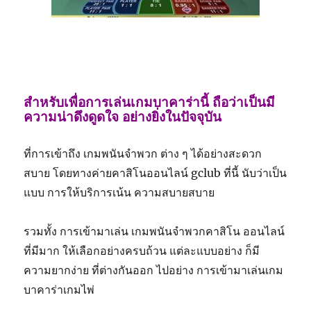
สำหรับเพื่อการเล่นเกมบาคาร่านี้ ถือว่าเป็นมี
ความน่าดึงดูดใจ อย่างยิ่งในปัจจุบัน
ที่การเข้าถึง เกมพนันจำพวก ต่าง ๆ ได้อย่างสะดวก
สบาย โดยทางค่ายคาสิโนออนไลน์ gclub ที่นี้ นับว่าเป็น
แบบ การให้บริการเน้น ความสบายสบาย
รวมทั้ง การเข้ามาเล่น เกมพนันจำพวกคาสิโน ออนไลน์
ที่มีมาก ให้เลือกอย่างครบถ้วน แต่ละแบบอย่าง ก็มี
ความยากง่าย ที่ต่างกันออก ไปอย่าง การเข้ามาเล่นเกม
บาคาร่าเกมไพ่