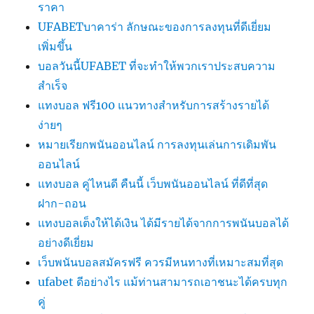
ราคา
UFABETบาคาร่า ลักษณะของการลงทุนที่ดีเยี่ยม
เพิ่มขึ้น
บอลวันนี้UFABET ที่จะทำให้พวกเราประสบความ
สำเร็จ
แทงบอล ฟรี100 แนวทางสำหรับการสร้างรายได้
ง่ายๆ
หมายเรียกพนันออนไลน์ การลงทุนเล่นการเดิมพัน
ออนไลน์
แทงบอล คู่ไหนดี คืนนี้ เว็บพนันออนไลน์ ที่ดีที่สุด
ฝาก-ถอน
แทงบอลเต็งให้ได้เงิน ได้มีรายได้จากการพนันบอลได้
อย่างดีเยี่ยม
เว็บพนันบอลสมัครฟรี ควรมีหนทางที่เหมาะสมที่สุด
ufabet ดีอย่างไร แม้ท่านสามารถเอาชนะได้ครบทุก
คู่