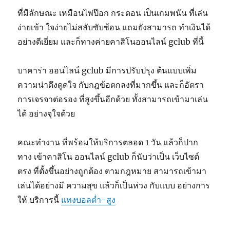
ที่มีลักษณะ เหมือนไพ่ป๊อก กระดอน เป็นเกมพนัน ที่เล่น
ง่ายเข้า ใจง่ายไม่สลับซับซ้อน แถมยังสามารถ ทำเงินได้
อย่างดีเยี่ยม และก็ทางค่ายคาสิโนออนไลน์ gclub ที่นี้
บาคาร่า ออนไลน์ gclub มีการปรับปรุง ต้นแบบเพิ่ม
ความน่าดึงดูดใจ กับกฎข้อตกลงที่มากขึ้น และก็อัตรา
การเจรจาต่อรอง ที่สูงขึ้นอีกด้วย ทั้งสามารถเข้ามาเล่น
ได้ อย่างจุใจด้วย
คณะทำงาน ที่พร้อมให้บริการตลอด 1 วัน แล้วก็ปาก
ทาง เข้าคาสิโน ออนไลน์ gclub ก็นับว่าเป็น เว็บไซต์
ตรง ที่ตั้งขึ้นอย่างถูกต้อง ตามกฎหมาย สามารถเข้ามา
เล่นได้อย่างมี ความสุข แล้วก็เป็นห่วง กับแบบ อย่างการ
ให้ บริการนี้
แทงบอลต่ำ-สูง