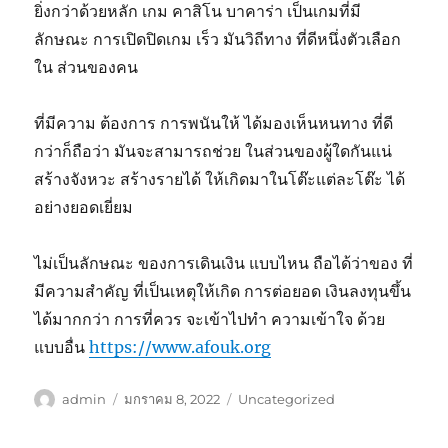
ยิ่งกว่าด้วยหลัก เกม คาสิโน บาคาร่า เป็นเกมที่มี
ลักษณะ การเปิดปิดเกม เร็ว มันวิถีทาง ที่ดีหนึ่งตัวเลือก
ใน ส่วนของคน
ที่มีความ ต้องการ การพนันให้ ได้มองเห็นหนทาง ที่ดี
กว่าก็ถือว่า มันจะสามารถช่วย ในส่วนของผู้ใดกันแน่
สร้างจังหวะ สร้างรายได้ ให้เกิดมาในโต๊ะแต่ละโต๊ะ ได้
อย่างยอดเยี่ยม
ไม่เป็นลักษณะ ของการเดินเงิน แบบไหน ถือได้ว่าของ ที่
มีความสำคัญ ที่เป็นเหตุให้เกิด การต่อยอด เงินลงทุนขึ้น
ได้มากกว่า การที่ควร จะเข้าไปทำ ความเข้าใจ ด้วย
แบบอื่น
https://www.afouk.org
ผู้
เขียน
หมวด
admin
มกราคม 8, 2022
Uncategorized
เขียน
เมื่อ
หมู่