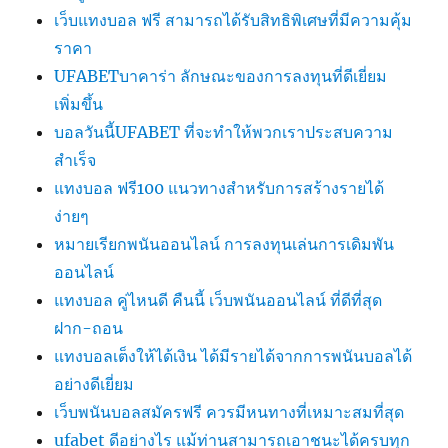
เว็บแทงบอล ฟรี สามารถได้รับสิทธิพิเศษที่มีความคุ้ม
ราคา
UFABETบาคาร่า ลักษณะของการลงทุนที่ดีเยี่ยม
เพิ่มขึ้น
บอลวันนี้UFABET ที่จะทำให้พวกเราประสบความ
สำเร็จ
แทงบอล ฟรี100 แนวทางสำหรับการสร้างรายได้
ง่ายๆ
หมายเรียกพนันออนไลน์ การลงทุนเล่นการเดิมพัน
ออนไลน์
แทงบอล คู่ไหนดี คืนนี้ เว็บพนันออนไลน์ ที่ดีที่สุด
ฝาก-ถอน
แทงบอลเต็งให้ได้เงิน ได้มีรายได้จากการพนันบอลได้
อย่างดีเยี่ยม
เว็บพนันบอลสมัครฟรี ควรมีหนทางที่เหมาะสมที่สุด
ufabet ดีอย่างไร แม้ท่านสามารถเอาชนะได้ครบทุก