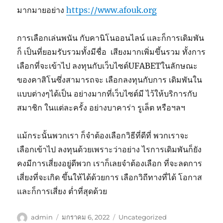
มากมายอย่าง
https://www.afouk.org
การเลือกเล่นพนัน กับคานิโนออนไลน์ และก็การเดิมพัน
ก็ เป็นที่ยอมรับรวมทั้งมีชื่อ เสียงมากเพิ่มขึ้นรวม ทั้งการ
เลือกที่จะเข้าไป ลงทุนกับเว็บไซต์UFABETในลักษณะ
ของคาสิโนซึ่งสามารถจะ เลือกลงทุนกับการ เดิมพันใน
แบบต่างๆได้เป็น อย่างมากที่เว็บไซต์มี ไว้ให้บริการกับ
สมาชิก ในแต่ละครั้ง อย่างบาคาร่า รูเล็ต หรือฯลฯ
แม้กระนั้นพวกเรา ก็จำต้องเลือกวิธีที่ดีที่ พวกเราจะ
เลือกเข้าไป ลงทุนด้วยเพราะว่าอย่าง ไรการเดิมพันก็ยัง
คงมีการเสี่ยงอยู่ดีพวก เราก็เลยจำต้องเลือก ที่จะลดการ
เสี่ยงที่จะเกิด ขึ้นให้ได้ด้วยการ เลือกวิถีทางที่ได้ โอกาส
และก็การเสี่ยง ต่ำที่สุดด้วย
ผู้
เขียน
หมวด
admin
มกราคม 6, 2022
Uncategorized