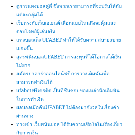
ดูการแทงบอลคู่คี่ ซึ่งพวกเราสามารถที่จะปรับให้กับ
แต่ละกลุ่มได้
เว็บตรงกับเว็บเอเย่นต์ เลือกแบบไหนถึงจะคุ้มและ
ตอบโจทย์ผู้เล่นจริง
แทงบอลเต็ง UFABET ทำให้ได้รับความสบายสบาย
เยอะขึ้น
สูตรพนันบอลUFABET การลงทุนที่ได้โอกาสได้เงิน
ไม่ยาก
สมัครบาคาร่าออนไลน์ฟรี การวางเดิมพันเพื่อ
สามารถทำเงินได้
ufabetฟรีเครดิต เป็นที่ชื่นชอบของเหล่านักเดิมพัน
ในการทำเงิน
ผลบอลเมื่อคืนUFABET ไม่ต้องมากังวลในเรื่องค่า
ผ่านทาง
ทางเข้า เว็บพนันบอล ได้รับความเชื่อใจในเรื่องเกี่ยว
กับการเงิน