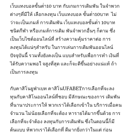
เว็บแทงบอลขั้นต่ํา10 บาท กับเกมการเดิมพัน ในจำพวก
ต่างๆที่มีให้ เลือกลงทุน เว็บแทงบอล ขั้นต่ํา10บาท ไม่
ว่าจะเป็นเกมส์ การเดิมพัน เว็บแทงบอลขั้นต่ํา 10บาท
ชนิดกีฬา หรือเกมส์การเดิม พันจำพวกอื่นๆ ก็ตาม ซึ่ง
เป็นเว็บไซต์ออนไลน์ที่ สร้างความคุ้มราคาต่อ การ
ลงทุนได้แน่ๆสำหรับ ในการเล่นการเดิมพันออนไลน์
ปัจจุบันนี้ รวมทั้งยังคงเป็น แบบสำหรับเพื่อการทำ เงินที่
ได้รับความพอใ จสูงที่สุด และก็จะดีขึ้นอย่างแน่แท้ ถ้า
เป็นการลงทุน
กับคาสิโนยูฟ่าเบท คาสิโนUFABETการเลือกที่จะลง
ทุนกับคาสิโนออนไลน์ที่ชอบ มีลักษณะของการ เดิมพัน
ที่นานาประการให้ พวกเราได้เลือกเข้าใน บริการเมื่อคน
จำนวน ไม่น้อยเลือกที่จะต้อง หารายได้มากขึ้นด้วย การ
เลือกที่จะจำต้อง ลงทุนกับการเดิมพัน ซึ่งในตอนนี้ก็มี
ต้นแบบ ห้พวกเราได้เลือกที่ ดีมากยิ่งกว่าในแต่ ก่อน