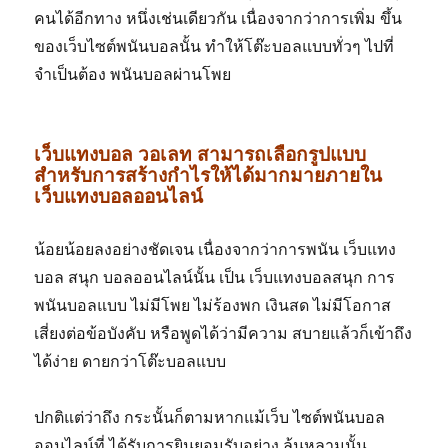
คนได้อีกทาง หนึ่งเช่นเดียวกัน เนื่องจากว่าการเพิ่ม ขึ้น
ของเว็บไซต์พนันบอลนั้น ทำให้โต๊ะบอลแบบทั่วๆ ไปที่
จำเป็นต้อง พนันบอลผ่านโพย
เว็บแทงบอล วอเลท สามารถเลือกรูปแบบ
สำหรับการสร้างกำไรให้ได้มากมายภายใน
เว็บแทงบอลออนไลน์
น้อยน้อยลงอย่างชัดเจน เนื่องจากว่าการพนัน เว็บแทง
บอล สนุก บอลออนไลน์นั้น เป็น เว็บแทงบอลสนุก การ
พนันบอลแบบ ไม่มีโพย ไม่ร้องพก เงินสด ไม่มีโอกาส
เสี่ยงต่อข้อบังคับ หรือพูดได้ว่ามีความ สบายแล้วก็เข้าถึง
ได้ง่าย ดายกว่าโต๊ะบอลแบบ
ปกติแต่ว่าถึง กระนั้นก็ตามหากแม้เว็บ ไซต์พนันบอล
ออนไลน์ที่ ได้รับการยินยอมรับอย่าง ล้นหลามนั้น