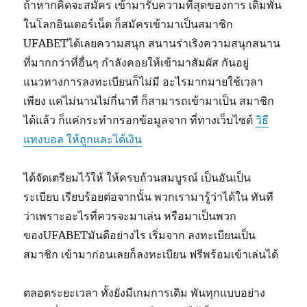
ถ้าหากคิดจะสมัคร เข้ามารับความที่สุดของการ เดิมพัน
ในโลกอินเตอร์เน็ต ก็สมัครเข้ามาเป็นสมาชิก
UFABETได้เลยความสนุก สนานร่าเริงความสนุกสนาน
ที่มากกว่าที่อื่นๆ กำลังคอยให้เข้ามาสัมผัส กันอยู่
แนวทางการลงทะเบียนก็ไม่มี อะไรมากมายใช้เวลา
เพียง แค่ไม่นานไม่กี่นาที ก็สามารถเข้ามาเป็น สมาชิก
ได้แล้ว ก็แค่กระทำกรอกข้อมูลจาก ที่ทางเว็บไซต์
วิธี
แทงบอล ให้ถูกและได้เงิน
ได้จัดเตรียมไว้ให้ ให้ครบถ้วนสมบูรณ์ เป็นอันเป็น
ระเบียบ เรียบร้อยต่อจากนั้น พวกเรามารู้ว่าได้ใน ทันที
ว่าเพราะอะไรที่ควรจะมาเล่น หรือมาเป็นพวก
ของUFABETมันดีอย่างไร เริ่มจาก ลงทะเบียนเป็น
สมาชิก เข้ามาก่อนเลยก็ลงทะเบียน ฟรีพร้อมเข้าเล่นได้
ตลอดระยะเวลา ทั้งยังมีเกมการเดิม พันทุกแบบอย่าง