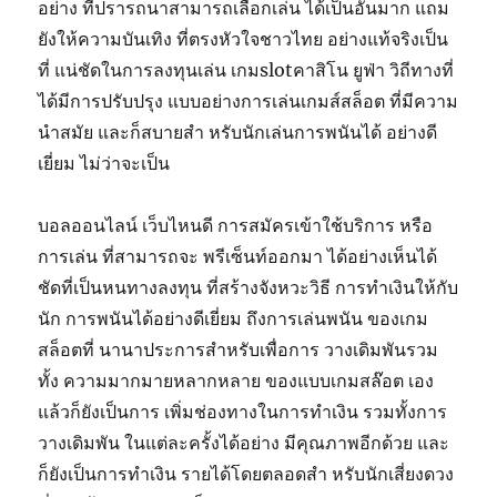
อย่าง ที่ปรารถนาสามารถเลือกเล่น ได้เป็นอันมาก แถม
ยังให้ความบันเทิง ที่ตรงหัวใจชาวไทย อย่างแท้จริงเป็น
ที่ แน่ชัดในการลงทุนเล่น เกมslotคาสิโน ยูฟ่า วิถีทางที่
ได้มีการปรับปรุง แบบอย่างการเล่นเกมส์สล็อต ที่มีความ
นำสมัย และก็สบายสำ หรับนักเล่นการพนันได้ อย่างดี
เยี่ยม ไม่ว่าจะเป็น
บอลออนไลน์ เว็บไหนดี การสมัครเข้าใช้บริการ หรือ
การเล่น ที่สามารถจะ พรีเซ็นท์ออกมา ได้อย่างเห็นได้
ชัดที่เป็นหนทางลงทุน ที่สร้างจังหวะวิธี การทำเงินให้กับ
นัก การพนันได้อย่างดีเยี่ยม ถึงการเล่นพนัน ของเกม
สล็อตที่ นานาประการสำหรับเพื่อการ วางเดิมพันรวม
ทั้ง ความมากมายหลากหลาย ของแบบเกมสล๊อต เอง
แล้วก็ยังเป็นการ เพิ่มช่องทางในการทำเงิน รวมทั้งการ
วางเดิมพัน ในแต่ละครั้งได้อย่าง มีคุณภาพอีกด้วย และ
ก็ยังเป็นการทำเงิน รายได้โดยตลอดสำ หรับนักเสี่ยงดวง