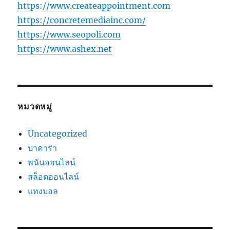
https://www.createappointment.com
https://concretemediainc.com/
https://www.seopoli.com
https://www.ashex.net
หมวดหมู่
Uncategorized
บาคาร่า
พนันออนไลน์
สล็อตออนไลน์
แทงบอล