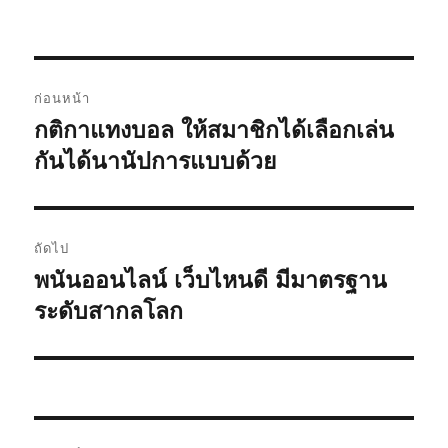
เขียน
เมื่อ
หมู่
เมนู
ก่อนหน้า
นำทาง
กติกาแทงบอล ให้สมาชิกได้เลือกเล่น
เรื่อง
ก่อน
กันได้นานัปการแบบด้วย
เรื่อง
หน้า:
ถัดไป
พนันออนไลน์ เว็บไหนดี มีมาตรฐาน
เรื่อง
ต่อ
ระดับสากลโลก
ไป: