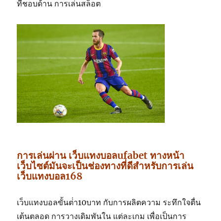
ที่ชอบด้าน การเล่นสล็อต
การเล่นผ่าน
เว็บแทงบอลufabet
ทางหน้า
เว็บไซต์มันจะเป็นช่องทางที่ดีสำหรับการเล่น
เว็บแทงบอล168
เว็บแทงบอลขั้นต่ํา10บาท กับการผลิตความ ระทึกใจตื่น
เต้นตลอด การวางเดิมพันใน แต่ละเกม เพื่อเป็นการ