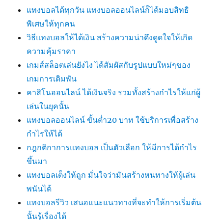
แทงบอลได้ทุกวัน แทงบอลออนไลน์ก็ได้มอบสิทธิ
พิเศษให้ทุกคน
วิธีแทงบอลให้ได้เงิน สร้างความน่าดึงดูดใจให้เกิด
ความคุ้มราคา
เกมส์สล็อตเล่นยังไง ได้สัมผัสกับรูปแบบใหม่ๆของ
เกมการเดิมพัน
คาสิโนออนไลน์ ได้เงินจริง รวมทั้งสร้างกำไรให้แก่ผู้
เล่นในยุคนั้น
แทงบอลออนไลน์ ขั้นต่ำ20 บาท ใช้บริการเพื่อสร้าง
กำไรให้ได้
กฎกติกาการแทงบอล เป็นตัวเลือก ให้มีการได้กำไร
ขึ้นมา
แทงบอลเต็งให้ถูก มั่นใจว่ามันสร้างหนทางให้ผู้เล่น
พนันได้
แทงบอลรีวิว เสนอแนะแนวทางที่จะทำให้การเริ่มต้น
นั้นรู้เรื่องได้