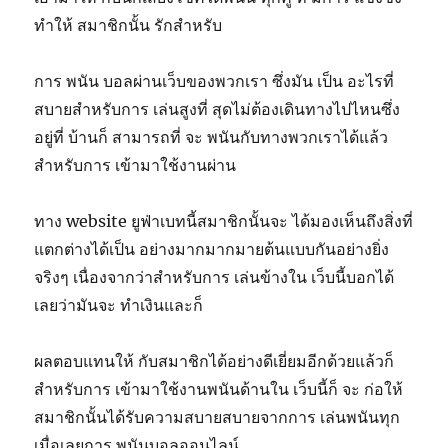
ทำให้ สมาชิกนั้น รักสำหรับ
การ พนัน บอลผ่านเว็บของพวกเรา ซึ่งมัน เป็น อะไรที่
สบายสำหรับการ เล่นสูงที่ สุดไม่ต้องเดินทางไปไหนซึ่ง
อยู่ที่ บ้านก็ สามารถที่ จะ พนันกับทางพวกเราได้แล้ว
สำหรับการ เข้ามาใช้งานผ่าน
ทาง website ยูฟ่าเบทนี้สมาชิกนั้นจะ ได้มองเห็นถึงสิ่งที่
แตกต่างได้เป็น อย่างมากมากมายต้นแบบกันอย่างยิ่ง
จริงๆ เนื่องจากว่าสำหรับการ เล่นข้างใน เว็บนี้บอกได้
เลยว่ามันจะ ทำเงินและก็
ผลตอบแทนให้ กับสมาชิกได้อย่างดีเยี่ยมอีกด้วยแล้วก็
สำหรับการ เข้ามาใช้งานพนันด้านใน เว็บนี้ก็ จะ ก่อให้
สมาชิกนั้นได้รับความสบายสบายจากการ เล่นพนันทุก
เมื่อเลยการ พนันบอลออนไลน์