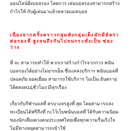
ออนไลน์ฝั่งบอลรอง โดยการ เล่นบอลรองสามารถสร้าง
กำไรให้ กับผู้เล่นมาแล้วหลายแมทบอล
เนื่องจากครั้งคราวกลุ่มดังกลุ่มเต็งมักมีอัตรา
ต่อรองที่ สูงจนถึงกันไปจนกระทั่งเป็น ช่อง
ว่าง
ที่ จะ สามารถทำให้ พวกเราสร้างกำไรจากการ พนัน
บอลรองได้อย่างไม่ยากเย็น ซึ่งแหล่งบริการ พนันบอลที่
ปลอดภัย ยอดเยี่ยม สามารถใช้บริการ ไม่เป็น อันตราย
ได้ตลอด24ชั่วโมง มีทุกเรื่อง
เกี่ยวกับกีฬาบอลที่ ครบวงจรสูงที่ สุด โดยสามารถลง
ทะเบียนได้ฟรีถึงที่ กะไว้เว็บพนันบอลที่ ได้รับความนิยม
ของนักเสี่ยงดวงคนประเทศไทยเพื่อทุกความรื่นเริงใจ
ไม่มีทางหยุดสามารถเข้าใช้