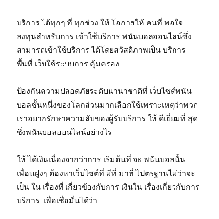
บริการ ได้ทุกๆ ที่ ทุกช่วง ให้ โอกาสให้ คนที่ พอใจ
ลงทุนสำหรับการ เข้าใช้บริการ พนันบอลออนไลน์ซึ่ง
สามารถเข้าใช้บริการ ได้โดยสวัสดิภาพเป็น บริการ
พื้นที่ เว็บใช้ระบบการ คุ้มครอง
ป้องกันความปลอดภัยระดับนานาชาติที่ เว็บไซต์พนัน
บอลชั้นหนึ่งของโลกส่วนมากเลือกใช้เพราะเหตุว่าพวก
เราอยากรักษาความลับของผู้รับบริการ ให้ ดีเยี่ยมที่ สุด
ซึ่งพนันบอลออนไลน์อย่างไร
ให้ ได้เงิน
เนื่องจากว่าการ เริ่มต้นที่ จะ พนันบอลนั้น
เพื่อนฝูงๆ ต้องหาเว็บไซต์ที่ มีที่ มาที่ ไปตรฐานไม่ว่าจะ
เป็น ใน เรื่องที่ เกี่ยวข้องกับการ เงินใน เรื่องเกี่ยวกับการ
บริการ เพื่อเชื่อมั่นได้ว่า