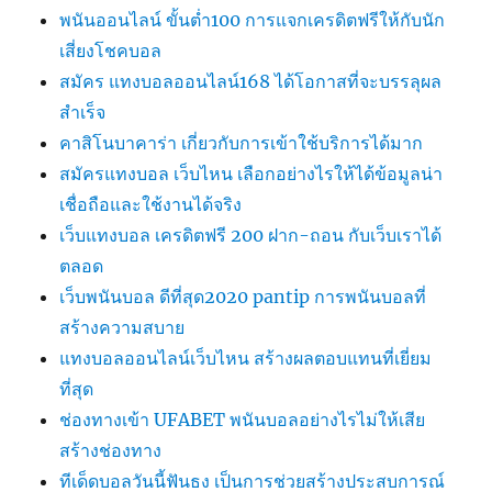
พนันออนไลน์ ขั้นต่ำ100 การแจกเครดิตฟรีให้กับนัก
เสี่ยงโชคบอล
สมัคร แทงบอลออนไลน์168 ได้โอกาสที่จะบรรลุผล
สำเร็จ
คาสิโนบาคาร่า เกี่ยวกับการเข้าใช้บริการได้มาก
สมัครแทงบอล เว็บไหน เลือกอย่างไรให้ได้ข้อมูลน่า
เชื่อถือและใช้งานได้จริง
เว็บแทงบอล เครดิตฟรี 200 ฝาก-ถอน กับเว็บเราได้
ตลอด
เว็บพนันบอล ดีที่สุด2020 pantip การพนันบอลที่
สร้างความสบาย
แทงบอลออนไลน์เว็บไหน สร้างผลตอบแทนที่เยี่ยม
ที่สุด
ช่องทางเข้า UFABET พนันบอลอย่างไรไม่ให้เสีย
สร้างช่องทาง
ทีเด็ดบอลวันนี้ฟันธง เป็นการช่วยสร้างประสบการณ์