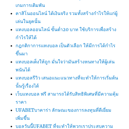
เกมการเดิมพัน
คาสิโนออนไลน์ ได้เงินจริง รวมทั้งสร้างกำไรให้แก่ผู้
เล่นในยุคนั้น
แทงบอลออนไลน์ ขั้นต่ำ20 บาท ใช้บริการเพื่อสร้าง
กำไรให้ได้
กฎกติกาการแทงบอล เป็นตัวเลือก ให้มีการได้กำไร
ขึ้นมา
แทงบอลเต็งให้ถูก มั่นใจว่ามันสร้างหนทางให้ผู้เล่น
พนันได้
แทงบอลรีวิว เสนอแนะแนวทางที่จะทำให้การเริ่มต้น
นั้นรู้เรื่องได้
เว็บแทงบอล ฟรี สามารถได้รับสิทธิพิเศษที่มีความคุ้ม
ราคา
UFABETบาคาร่า ลักษณะของการลงทุนที่ดีเยี่ยม
เพิ่มขึ้น
บอลวันนี้UFABET ที่จะทำให้พวกเราประสบความ