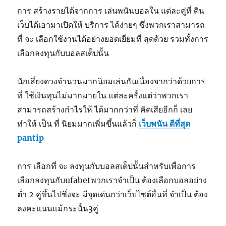
การ สร้างรายได้จากการ เล่นพนันบอลใน แต่ละคู่ที่ ดิน
เว็บได้เอามาเปิดให้ บริการ ได้ง่ายๆ ซึ่งพวกเราสามารถ
ที่ จะ เลือกใช้งานได้อย่างยอดเยี่ยมที่ สุดด้วย รวมทั้งการ
เลือกลงทุนกับบอลสเต็ปนั้น
นักเสี่ยงดวงจำนวนมากนิยมเล่นกันเนื่องจากว่าด้วยการ
ที่ ใช้เงินทุนไม่มากมายใน แต่ละครั้งแต่ว่าพวกเรา
สามารถสร้างกำไรให้ ได้มากกว่าที่ คิดเสียอีกก็ เลย
ทำให้ เป็น ที่ นิยมมากเพิ่มขึ้นแล้วก็
เว็บพนัน ดีที่สุด
pantip
การ เลือกที่ จะ ลงทุนกับบอลสเต็ปนั้นสำหรับเพื่อการ
เลือกลงทุนกับufabetพวกเราจำเป็น ต้องเลือกบอลอย่าง
ต่ำ 2 คู่ขึ้นไปซึ่งจะ มีจุดเด่นกว่าเว็บไซต์อื่นที่ จำเป็น ต้อง
ลงคะแนนแม้กระนั้น3คู่