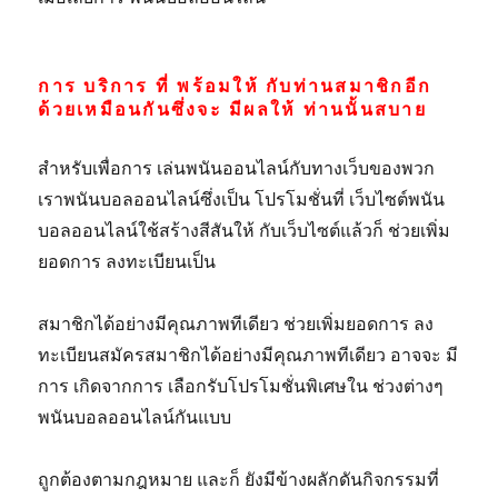
การ บริการ ที่ พร้อมให้ กับท่านสมาชิกอีก
ด้วยเหมือนกันซึ่งจะ มีผลให้ ท่านนั้นสบาย
สำหรับเพื่อการ เล่นพนันออนไลน์กับทางเว็บของพวก
เราพนันบอลออนไลน์ซึ่งเป็น โปรโมชั่นที่ เว็บไซต์พนัน
บอลออนไลน์ใช้สร้างสีสันให้ กับเว็บไซต์แล้วก็ ช่วยเพิ่ม
ยอดการ ลงทะเบียนเป็น
สมาชิกได้อย่างมีคุณภาพทีเดียว ช่วยเพิ่มยอดการ ลง
ทะเบียนสมัครสมาชิกได้อย่างมีคุณภาพทีเดียว อาจจะ มี
การ เกิดจากการ เลือกรับโปรโมชั่นพิเศษใน ช่วงต่างๆ
พนันบอลออนไลน์กันแบบ
ถูกต้องตามกฎหมาย และก็ ยังมีข้างผลักดันกิจกรรมที่