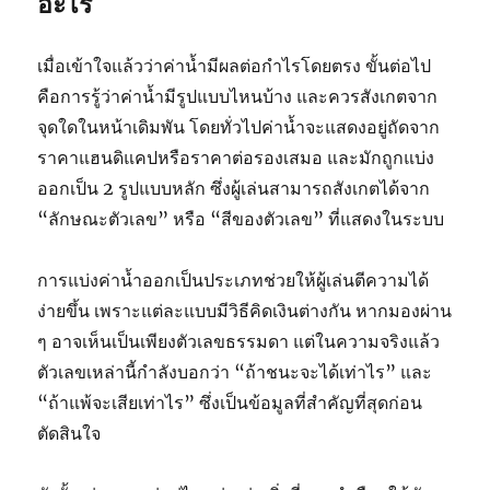
อะไร
เมื่อเข้าใจแล้วว่าค่าน้ำมีผลต่อกำไรโดยตรง ขั้นต่อไป
คือการรู้ว่าค่าน้ำมีรูปแบบไหนบ้าง และควรสังเกตจาก
จุดใดในหน้าเดิมพัน โดยทั่วไปค่าน้ำจะแสดงอยู่ถัดจาก
ราคาแฮนดิแคปหรือราคาต่อรองเสมอ และมักถูกแบ่ง
ออกเป็น 2 รูปแบบหลัก ซึ่งผู้เล่นสามารถสังเกตได้จาก
“ลักษณะตัวเลข” หรือ “สีของตัวเลข” ที่แสดงในระบบ
การแบ่งค่าน้ำออกเป็นประเภทช่วยให้ผู้เล่นตีความได้
ง่ายขึ้น เพราะแต่ละแบบมีวิธีคิดเงินต่างกัน หากมองผ่าน
ๆ อาจเห็นเป็นเพียงตัวเลขธรรมดา แต่ในความจริงแล้ว
ตัวเลขเหล่านี้กำลังบอกว่า “ถ้าชนะจะได้เท่าไร” และ
“ถ้าแพ้จะเสียเท่าไร” ซึ่งเป็นข้อมูลที่สำคัญที่สุดก่อน
ตัดสินใจ