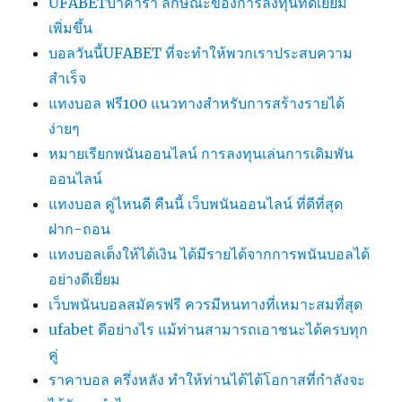
UFABETบาคาร่า ลักษณะของการลงทุนที่ดีเยี่ยม
เพิ่มขึ้น
บอลวันนี้UFABET ที่จะทำให้พวกเราประสบความ
สำเร็จ
แทงบอล ฟรี100 แนวทางสำหรับการสร้างรายได้
ง่ายๆ
หมายเรียกพนันออนไลน์ การลงทุนเล่นการเดิมพัน
ออนไลน์
แทงบอล คู่ไหนดี คืนนี้ เว็บพนันออนไลน์ ที่ดีที่สุด
ฝาก-ถอน
แทงบอลเต็งให้ได้เงิน ได้มีรายได้จากการพนันบอลได้
อย่างดีเยี่ยม
เว็บพนันบอลสมัครฟรี ควรมีหนทางที่เหมาะสมที่สุด
ufabet ดีอย่างไร แม้ท่านสามารถเอาชนะได้ครบทุก
คู่
ราคาบอล ครึ่งหลัง ทำให้ท่านได้ได้โอกาสที่กำลังจะ