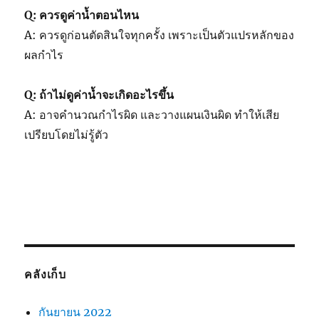
Q: ควรดูค่าน้ำตอนไหน
A: ควรดูก่อนตัดสินใจทุกครั้ง เพราะเป็นตัวแปรหลักของ
ผลกำไร
Q: ถ้าไม่ดูค่าน้ำจะเกิดอะไรขึ้น
A: อาจคำนวณกำไรผิด และวางแผนเงินผิด ทำให้เสีย
เปรียบโดยไม่รู้ตัว
คลังเก็บ
กันยายน 2022