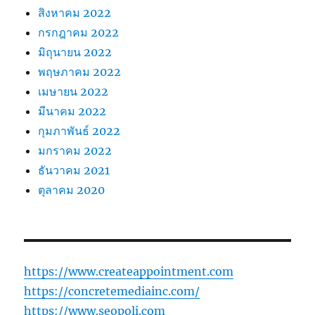
สิงหาคม 2022
กรกฎาคม 2022
มิถุนายน 2022
พฤษภาคม 2022
เมษายน 2022
มีนาคม 2022
กุมภาพันธ์ 2022
มกราคม 2022
ธันวาคม 2021
ตุลาคม 2020
https://www.createappointment.com
https://concretemediainc.com/
https://www.seopoli.com