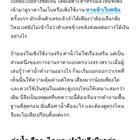
เปลี่ยนไปอย่างชัดเจน โดยเฉพาะสำหรับมือใหม่ที่เพิ่ง
เข้ามาดูราคาในเว็บหรือเพิ่งใช้งาน
ทางเข้าเว็บพนัน
ครั้งแรก มักเห็นตัวเลขแล้วจำได้เพียงว่าต้องเลือกฝั่ง
ไหน แต่ยังไม่เข้าใจว่าตัวเลขข้างหลังส่งผลต่อการได้เงิน
อย่างไร
ถ้ามองในเชิงใช้งานจริง ค่าน้ำไม่ใช่เรื่องเสริม แต่เป็น
ส่วนหนึ่งของการอ่านราคาแบบครบวงจร เพราะเมื่อผู้
เล่นรู้ว่าค่าน้ำทำงานอย่างไร ก็จะเริ่มแยกออกว่าเรทที่
เห็นนั้นให้ความคุ้มค่าแค่ไหน เสี่ยงมากน้อยเพียงใด
และควรใช้เงินทุนในแต่ละคู่แบบไหนให้เหมาะสมกว่า
เดิม นี่จึงเป็นเหตุผลที่บทความนี้ต้องเริ่มจากคำถามพื้น
ฐานที่สุดก่อน นั่นคือค่าน้ำคืออะไร และต้องดูตรงไหน
จึงจะไม่เสียเปรียบตั้งแต่แรก