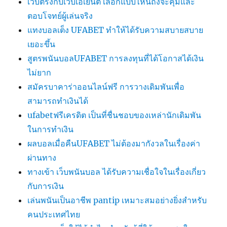
เว็บตรงกับเว็บเอเย่นต์ เลือกแบบไหนถึงจะคุ้มและ
ตอบโจทย์ผู้เล่นจริง
แทงบอลเต็ง UFABET ทำให้ได้รับความสบายสบาย
เยอะขึ้น
สูตรพนันบอลUFABET การลงทุนที่ได้โอกาสได้เงิน
ไม่ยาก
สมัครบาคาร่าออนไลน์ฟรี การวางเดิมพันเพื่อ
สามารถทำเงินได้
ufabetฟรีเครดิต เป็นที่ชื่นชอบของเหล่านักเดิมพัน
ในการทำเงิน
ผลบอลเมื่อคืนUFABET ไม่ต้องมากังวลในเรื่องค่า
ผ่านทาง
ทางเข้า เว็บพนันบอล ได้รับความเชื่อใจในเรื่องเกี่ยว
กับการเงิน
เล่นพนันเป็นอาชีพ pantip เหมาะสมอย่างยิ่งสำหรับ
คนประเทศไทย