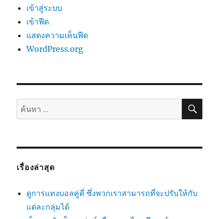
เข้าสู่ระบบ
เข้าฟีด
แสดงความเห็นฟีด
WordPress.org
ค้นห
ค้นหา:
เรื่องล่าสุด
ดูการแทงบอลคู่คี่ ซึ่งพวกเราสามารถที่จะปรับให้กับ
แต่ละกลุ่มได้