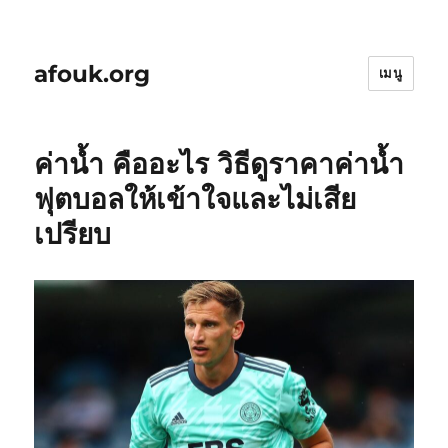
afouk.org
เมนู
ค่าน้ำ คืออะไร วิธีดูราคาค่าน้ำ
ฟุตบอลให้เข้าใจและไม่เสีย
เปรียบ